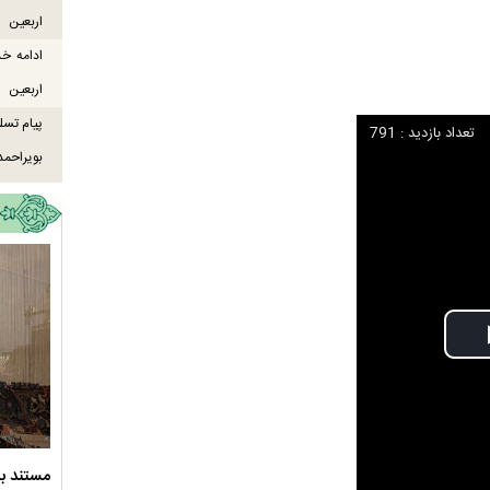
اربعین
ادامه خ
اربعین
پیام تسل
تعداد بازدید : 791
بویراحمد
ود ارادت - قسمت دوم
نماهنگ صحن حضرت زهرا سلام الله علیها
مستند بل