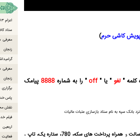
ستاد کاظ
ویش کاشی حرم
)
معرفی س
زنجان
گرامیداش
معرفی س
زنجان
لغو
" یا "
off
" را به شماره
8888
پیامک
برگزاری
پاس خدما
نقش محور
 بانک سپه به نام ستاد بازسازی عتبات عالیات
فیلم خدم
اربعین
سالت
همراه پرداخت های سکه، 780، ستاره یک، تاپ
،
و