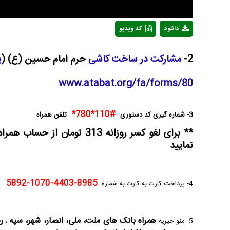
دانلود
کد ویدیو
2-
مشارکت در ساخت کاشی
حرم امام حسین (ع) (
پ
www.atabat.org/fa/forms/80
#110*780*
3- شماره گیری کد دستوری
تلفن همراه
** برای لغو کسر روزانه 313 تومان از حساب همراه کلمه "
نمایید
8985-4403-1070-5892
4- پرداخت کارت به کارت به شماره
نزد
همراه بانک های
ملت، ملی، انصار، شهر، سپه
ر
5- منو خیریه
،