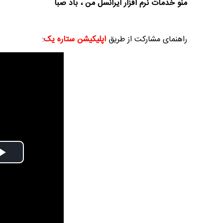
منو خدمات نرم افزار ایرانسل من ، باد صبا
راهنمای مشارکت از طریق
اپلیکیشن ستاره یک
:
Play
Video
ت دوم
نماهنگ صحن حضرت زهرا سلام الله علیها
مستند بلند - تارعشق، پ