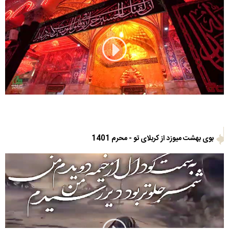
بوی بهشت‌ میوزد از کربلای تو - محرم 1401