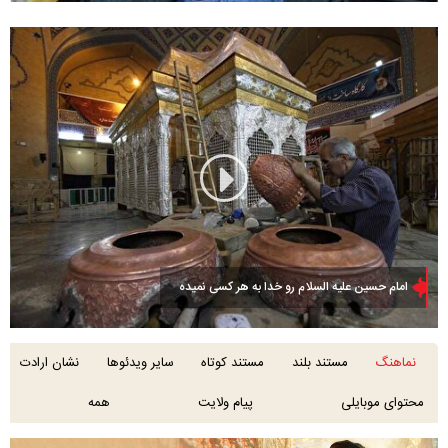
امام حسین علیه السلام رو خدا به هر کسی نمیده
نماهنگ
مستند بلند
مستند کوتاه
سایر ویدئوها
نشان ارادت
محتوای موبایلی
پیام ولایت
همه