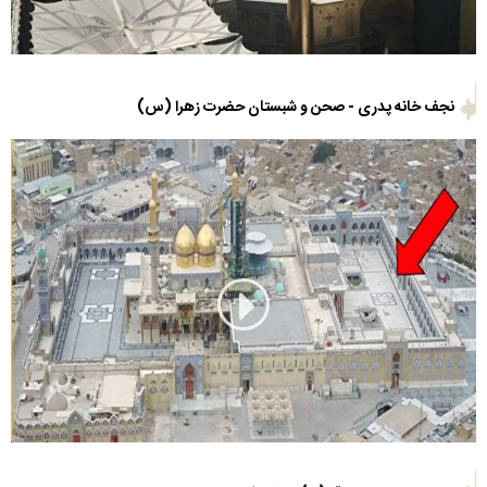
نجف خانه پدری - صحن و شبستان حضرت زهرا (س)