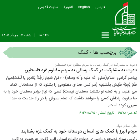
فارسی
العربیة
سایت قدیمی
english
۴۵ : ۱۸
|
شنبه ۱۷ مرداد ۱۴۰۵
برچسب ها - کمک
دعوت به مشارکت در کمک رسانی به مردم مظلوم غزه فلسطین
دعوت به مشارکت در کمک رسانی به مردم مظلوم غزه فلسطین
پيامبر گرامى اسلام(صلى الله عليه وآله وسلم) : «مَنْ سَمِعَ رَجُلاً يُنادى يا لَلْمُسْلِمينْ
فَلَمْ يُجِبْهُ فَلَيْسَ بِمُسْلِم» (هر كس صداى مظلومى را بشنود كه از مسلمانان كمك
مى طلبد، و به كمك او نشتابد مسلمان نيست) کسی که نیاز برادر مسلمان خود را به
جا بیاورد، پاداش کسی را خواهد داشت که تمام عمرش را در راه خدمت به خدا
سپری کرده است.
کد خبر: ۶۵۷۸ تاریخ انتشار : ۱۴۰۲/۰۸/۲۵
علی اسلام خواه :
مردم البرز با کمک های انسان دوستانه خود به کمک غزه بشتابند
رئیس ستاد توسعه و بازسازی عتبات عالیات استان البرز گفت: به همت مواکب