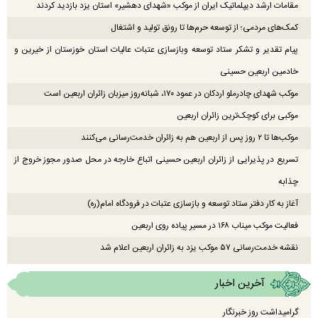
مقامات ارشد دیپلماتیک ایران از موکب «شهدای دهشیر» استان یزد بازدید کردند
کمک‌های مردمی؛ از توسعه حرم‌ها تا رونق تولید و اشتغال
پیام تقدیر و تشکر ستاد توسعه وبازسازی عتبات عالیات استان خوزستان از خیرین و
خادمین اربعین حسینی
موکب شهدای چادرملو اردکان در عمود ۱۷۰، شبانه‌روز میزبان زائران اربعین است
موکبی برای کوچک‌ترین زائران اربعین
موکب‌ها تا ۲ روز پس از اربعین هم به زائران خدمت‌رسانی می‌کنند
تسریع در پذیرایی از زائران اربعین حسینی اتباع خارجه در محل صدور مجوز خروج از
چذابه
آغاز به کار دفتر ستاد توسعه و بازسازی عتبات در فرودگاه امام(ره)
فعالیت موکب میناب ۱۶۸ در مسیر پیاده روی اربعین
نقشه خدمت‌رسانی ۵۷ موکب یزد به زائران اربعین اعلام شد
آخرین اخبار
گرامیداشت روز خبرنگار