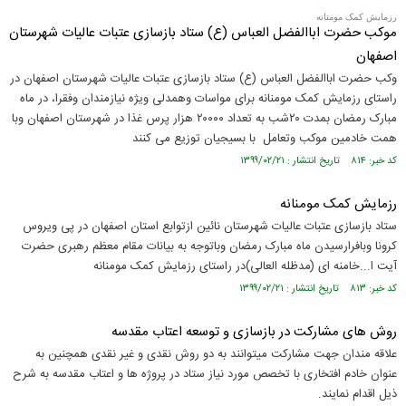
رزمایش کمک مومنانه
موکب حضرت اباالفضل العباس (ع) ستاد بازسازی عتبات عالیات شهرستان
اصفهان
وکب حضرت اباالفضل العباس (ع) ستاد بازسازی عتبات عالیات شهرستان اصفهان در
راستای رزمایش کمک مومنانه برای مواسات وهمدلی ویژه نیازمندان وفقرا، در ماه
مبارک رمضان بمدت ۲۰شب به تعداد ۲۰۰۰۰ هزار پرس غذا در شهرستان اصفهان وبا
همت خادمین موکب وتعامل با بسیجیان توزیع می کنند
کد خبر: ۸۱۴ تاریخ انتشار : ۱۳۹۹/۰۲/۲۱
رزمایش کمک مومنانه
ستاد بازسازی عتبات عالیات شهرستان نائین ازتوابع استان اصفهان در پی ویروس
کرونا وبافرارسیدن ماه مبارک رمضان وباتوجه به بیانات مقام معظم رهبری حضرت
آیت ا...خامنه ای (مدظله العالی)در راستای رزمایش کمک مومنانه
کد خبر: ۸۱۳ تاریخ انتشار : ۱۳۹۹/۰۲/۲۱
روش های مشارکت در بازسازی و توسعه اعتاب مقدسه
علاقه مندان جهت مشارکت میتوانند به دو روش نقدی و غیر نقدی همچنین به
عنوان خادم افتخاری با تخصص مورد نیاز ستاد در پروژه ها و اعتاب مقدسه به شرح
ذیل اقدام نمایند.