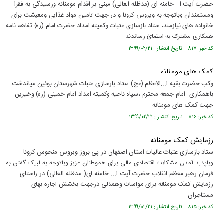
حضرت آیت ا...خامنه ای (مدظله العالی) مبنی بر اقدام مومنانه ورسیدگی به فقرا
ومستمندان وباتوجه به ویروس کرونا و در جهت تامین مواد غذایی ومعیشت برای
خانواده های نیازمند، ستاد بازسازی عتبات وکمیته امداد حضرت امام (ره) تفاهم نامه
همکاری مشترک به امضائ رساندند
کد خبر: ۸۱۷ تاریخ انتشار : ۱۳۹۹/۰۲/۲۱
کمک های مومنانه
وکب حضرت بقیه ا...الاعظم (عج) ستاد بارسازی عتبات شهرستان بوئین میاندشت
باهمکاری امام جمعه محترم ،سپاه ناحیه وکمیته امداد امام خمینی (ره) وخیرین
جهت کمک های مومنانه
کد خبر: ۸۱۶ تاریخ انتشار : ۱۳۹۹/۰۲/۲۱
رزمایش کمک مومنانه
ستاد بازسازی عتبات عالیات استان اصفهان در پی بروز ویروس منحوس کرونا
وباپدید آمدن مشکلات اقتصادی مالی برای هموطنان عزیز وباتوجه به لبیک گفتن به
فرمان رهبر معظم انقلاب حضرت آیت ا... خامنه ای( مدظله العالی) در راستای
رزمایش کمک مومنانه برای مواسات وهمدلی درجهت بخشش اجاره بهای
مستاجران
کد خبر: ۸۱۵ تاریخ انتشار : ۱۳۹۹/۰۲/۲۱