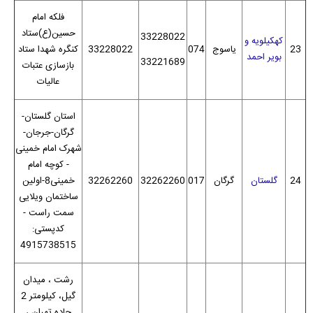
فلکه امام
حسین(ع)ستاد
33228022
کهکیلویه و
23
یاسوج
074
33228022
کنگره شهدا ستاد
بویر احمد
33221689
بازسازی عتبات
عالیات
استان گلستان-
گرگان-جرجان-
شهرک امام خمینی
- کوچه امام
24
گلستان
گرگان
017
32262260
32262260
خمینی8-اولین
ساختمان ویلایی
سمت راست -
کدپستی:
4915738515
رشت ، میدان
گیل، کیلومتر 2
جاده تهران ،