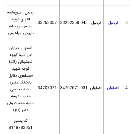
اردبیل ، سرچشمه
انتهای کوچه
3
اردبیل
اردبیل
045
33262358
33262357
معصومین خانه
تاریخی ابراهیمی
اصفهان خیابان
ابن سینا کوچه
شهشهانی (43)
کوچه شهید
مصطفوی مقابل
پارکینگ مقبره
4
اصفهان
اصفهان
031
34707071
34707071
علامه مجلسی
جنب مدرسه
علمیه حضرت ولی
عصر (عج)
کد پستی
8148783951