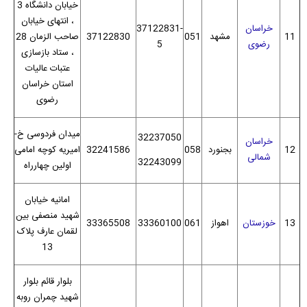
خیابان دانشگاه 3
، انتهای خیابان
خراسان
37122831-
11
مشهد
051
37122830
صاحب الزمان 28
رضوی
5
، ستاد بازسازی
عتبات عالیات
استان خراسان
رضوی
میدان فردوسی خ-
32237050
خراسان
12
بجنورد
058
32241586
امیریه کوچه امامی
شمالی
32243099
اولین چهارراه
امانیه خیابان
شهید منصفی بین
13
خوزستان
اهواز
061
33360100
33365508
لقمان عارف پلاک
13
بلوار قائم بلوار
شهید چمران روبه