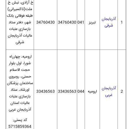
خ آزادی، نبش خ
ملت(تاکسیرانی)
طبقه فوقانی بانک
آذربایجان
1
تبریز
041
34760430
34760430
شهر، دفتر ستاد
شرقی
بازسازی عتبات
عالیات آذربایجان
شرقی
ارومیه، چهارراه
شورا، اول بلوار
حجت الاسلام
حسنی، روبروی
ساختمان پزشکان
آذربایجان
اورشاد، ستاد
2
ارومیه
044
33436563
33436563
غربی
بازسازی عتبات
عالیات استان
آذربایجان غربی
کد پستی:
5715859364