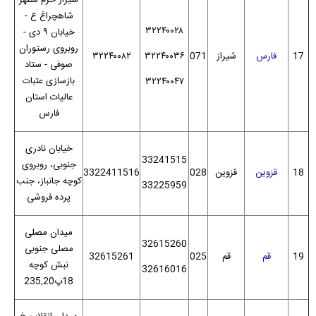
شیراز حرم مطهر
شاهچراغ ع -
۳۲۲۴۰۰۲۸
خیابان ۹ دی -
روبروی رستوران
17
فارس
شیراز
071
۳۲۲۴۰۰۳۶
۳۲۲۴۰۰۸۲
صوفی - ستاد
بازسازی عتبات
۳۲۲۴۰۰۴۷
عالیات استان
فارس
خیابان نادری
33241515
جنوبی، روبروی
18
قزوین
قزوین
028
3322411516
کوچه جانباز، جنب
33225959
پرده فروشی
میدان مصلی
32615260
مصلی جنوبی
19
قم
قم
025
32615261
نبش کوچه
32616016
18پ235,20