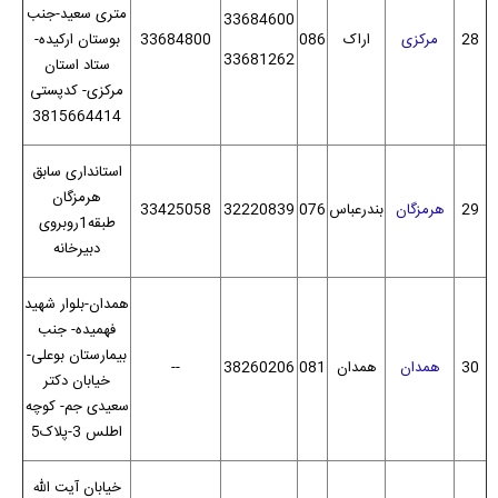
متری سعید-جنب
33684600
28
مرکزی
اراک
086
33684800
بوستان ارکیده-
33681262
ستاد استان
مرکزی- کدپستی
3815664414
استانداری سابق
هرمزگان
29
هرمزگان
بندرعباس
076
32220839
33425058
طبقه1روبروی
دبیرخانه
همدان-بلوار شهید
فهمیده- جنب
بیمارستان بوعلی-
30
همدان
همدان
081
38260206
--
خیابان دکتر
سعیدی جم- کوچه
اطلس 3-پلاک5
خیابان آیت الله