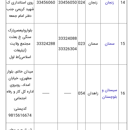
14
زنجان
زنجان
024
33456050
33456060
روی استانداری ک
شهید کریمی جنب
دفتر امام جمعه
بلوارولیعصرپارک
سنگی خ بعثت
33324088
15
سمنان
سمنان
023
33324288
مجتمع ولایت
33326304
(تبلیغات
اسلامی)ط اول
میدان خاتم، بلوار
مطهری، خیابان
امداد، روبروی
سیستان و
اداره کل کار و رفاه
16
زاهدان
054
------
------
بلوچستان
اجتماعی
کدپستی:
9815616674