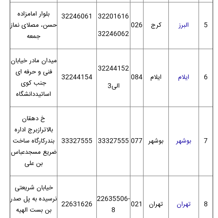
بلوار امامزاده
32246061
32201616
5
البرز
کرج
026
حسن، مصلای نماز
32246062
جمعه
میدان مادر خیابان
32244152
فنی و حرفه ای
6
ایلام
ایلام
084
32244154
جنب کوی
الی3
اساتیددانشگاه
خ دهقان
بالاترازبرج اداره
7
بوشهر
بوشهر
077
33327555
33327555
بندرکارگاه ساخت
ضریع مسجدعباس
بن علی
خیابان شریعتی
22635506-
نرسیده به پل صدر
8
تهران
تهران
021
22631626
8
بن بست الهیه