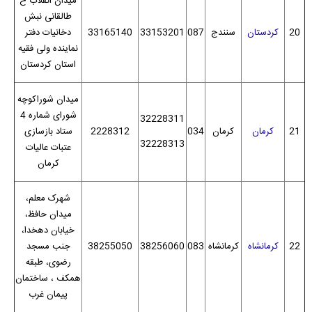
میدان انقلاب خ
طالقانی نبش
20
کردستان
سنندج
087
33153201
33165140
دخانیات دفتر
نماینده ولی فقیه
استان کردستان
میدان شوراکوچه
شورای شماره 4
32228311
21
کرمان
کرمان
034
2228312
ستاد بازسازی
32228313
عتبات عالیات
کرمان
شهرک معلم،
میدان حافظ،
خیابان دهخدا،
22
کرمانشاه
کرمانشاه
083
38256060
38255050
جنب مسجد
رضوی، طبقه
همکف ، ساختمان
پیمان غرب