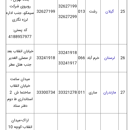
32627199
روبروی شرکت
25
گیلان
رشت
013
32627199
سیمکو، جنب اداره
32627299
لرزه نگاری
کد پستی:
4188957977
خیابان انقلاب بعد
33241918
26
لرستان
خرم آباد
066
33241918
از مصلی الغدیر
33241917
جنب هتل عطر
میدان ساعت
خیابان انقلاب
27
مازندران
ساری
011
33321278
33300734
ساختما ش 2
استانداری ط دوم
دفتر ستاد
اراک-میدان
انقلاب-کوچه 10