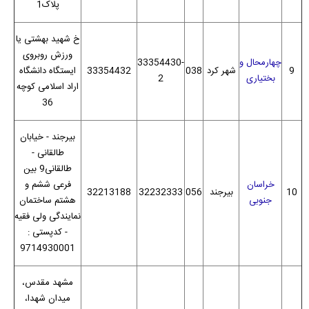
پلاک1
خ شهید بهشتی یا
ورزش روبروی
چهارمحال و
33354430-
9
شهر کرد
038
33354432
ایستگاه دانشگاه
بختیاری
2
اراد اسلامی کوچه
36
بیرجند - خیابان
طالقانی -
طالقانی9 بین
خراسان
فرعی ششم و
10
بیرجند
056
32232333
32213188
جنوبی
هشتم ساختمان
نمایندگی ولی فقیه
- کدپستی :
9714930001
مشهد مقدس،
میدان شهدا،