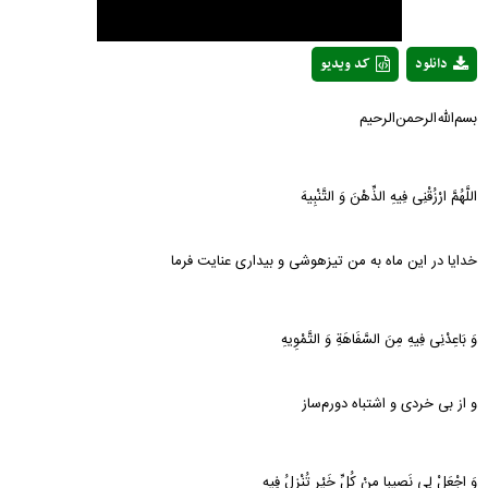
دانلود
کد ویدیو
بسم‌الله‌الرحمن‌الرحیم
اللَّهُمَّ ارْزُقْنِی فِیهِ الذِّهْنَ وَ التَّنْبِیهَ
خدایا در این ماه به من تیزهوشی و بیداری عنایت فرما
وَ بَاعِدْنِی فِیهِ مِنَ السَّفَاهَةِ وَ التَّمْوِیهِ
و از بی خردی و اشتباه دورم‌ساز
وَ اجْعَلْ لِی نَصِیبا مِنْ کُلِّ خَیْرٍ تُنْزِلُ فِیهِ