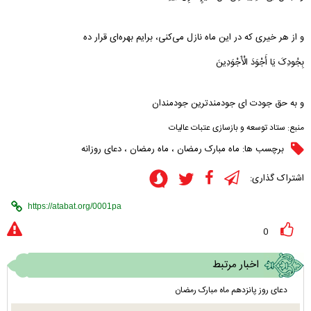
و از هر خیری که در این ماه نازل می‌کنی، برایم بهره‌ای قرار ده
بِجُودِکَ یَا أَجْوَدَ الْأَجْوَدِینَ
و به حق جودت ای جودمندترین جودمندان
منبع:
ستاد توسعه و بازسازی عتبات عالیات
برچسب ها:
ماه مبارک رمضان
،
ماه رمضان
،
دعای روزانه
اشتراک گذاری:
0
اخبار مرتبط
دعای روز پانزدهم ماه مبارک رمضان