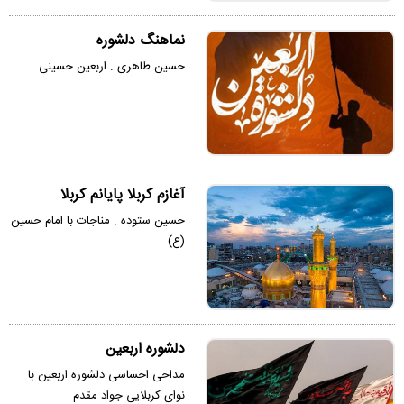
نماهنگ دلشوره
حسین طاهری . اربعین حسینی
آغازم کربلا پایانم کربلا
حسین ستوده . مناجات با امام حسین
(ع)
دلشوره اربعین
مداحی احساسی دلشوره اربعین با
نوای کربلایی جواد مقدم