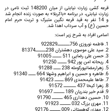
قرعه کشی زیارت نیابتی از میان 148200 ثبت نامی در
زیارت نیابتی، در برنامه «باکربلا» به صورت زنده انجام شد
و 14 نفر به قید قرعه نگین متبرک و تربت حرم امام
حسین (ع) و آب سرداب اهدا شد.
اسامی افراد به شرح زیر است:
1. فاطمه نوروزی 756ـــــــ922829
2. سید علی موسوی دهشتران 238ــــــ81374
3. حسن علی رضایی 511 ـــــ 91005
4. ریحانه امن پور 942 ـــــ 91250
5. زهرارمضانپورکومله 238 ــــ 91288
6. طاهره و حسین و ابراهیم وشهلا 664 ــــ 91340
7. طاها علیمحمدی 869 ـــــ 91423
8. زهرا کیخا 437 ـــــــ 91572
9. قدم خیر بندریان 189 ــــــ 91697
10. حسین دهداری 465 ــــــ 91790
11. مهری بزرگ 032 ــــــ 91923
12. مهدی کوهستانی 009 ــــــ 92176