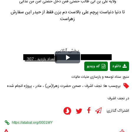
ولایه علی بن ابی طالب حصنی فمن دخل حصنی امن من عذابی
تا دنیا دنیاست پرچم علی بالاست دم بزن فقط از حیدر این سفارش
زهراست
پخش آنلاین
تعداد بازدید : 307
Play
دانلود
کد ویدیو
Video
منبع:
ستاد توسعه و بازسازی عتبات عالیات
برچسب ها:
نجف اشرف
،
صحن حضرت زهرا(س)
،
مادر
،
پروژه انجام شده
در نجف اشرف
اشتراک گذاری: