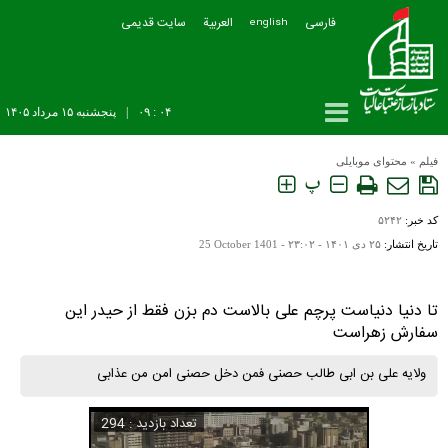
فارسی
العربیة
سایت قدیمی
english
۰۴ : ۰۹
|
پنجشنبه ۱۵ مرداد ۱۴۰۵
فیلم
»
محتوای موبایلی
پ
کد خبر:
۵۲۴۲
تاریخ انتشار:
۲۵ دی ۱۴۰۱ - ۲۳:۰۲ -
25 October 1401
تا دنیا دنیاست پرچم علی بالاست دم بزن فقط از حیدر این
سفارش زهراست
ولایه علی بن ابی طالب حصنی فمن دخل حصنی امن من عذابی
تعداد بازدید : 294