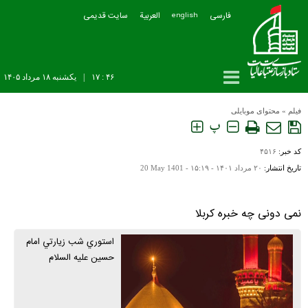
فارسی
العربیة
سایت قدیمی
english
۴۶ : ۱۷
|
يکشنبه ۱۸ مرداد ۱۴۰۵
فیلم
»
محتوای موبایلی
پ
کد خبر:
۴۵۱۶
تاریخ انتشار:
۲۰ مرداد ۱۴۰۱ - ۱۵:۱۹ -
20 May 1401
نمی دونی چه خبره کربلا
استوري شب زيارتي امام
حسين عليه السلام