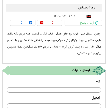
زهرا بختیاری
۲۲:۱۸ - ۱۴۰۲/۰۶/۲۱
ارسال پاسخ
0
0
اربعین امسال خیلی خوب بود جای همگی خالی انشاا...قسمت همه مردم بشه .فقط
مایع دستشویی نبود .وتوگاراژ کربلا موکب نبود مردم از تشنگی هلاک شدن و راننده‌ای
عراقی بازار سیاه درست کردن کرایه ۱۰دیناررااز مردم ۳۰دینار میگرفتن لطفا مسولین
پیگیری کنن .متشکریم
ارسال نظرات
نام
ایمیل