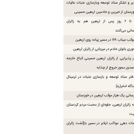
یر و تشکر ستاد توسعه وبازسازی عتبات عالیات
زستان از خیرین و خادمین اربعین حسینی
موکب‌ها تا ۲ روز پس از اربعین هم به زائران
انی می‌کنند
۱۶ در مسیر پیاده روی اربعین
ی بانوان خادم در میزبانی از زائران اربعین
 پذیرایی از زائران اربعین حسینی اتباع خارجه
دور مجوز خروج از چذابه
فتر ستاد توسعه و بازسازی عتبات در ترمینال
گاه امام(ره)
انی یک هزار موکب اربعین در خوزستان
زائران اربعین، جلوه‌ای از محبت مردم کردستان
یت
ات دهی مواکب ایلام در مسیر بازگشت زائران