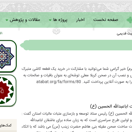
صفحه نخست
اخبار
پروژه ها
مقالات و پژوهش
یت قدیمی
۱ : ۱۳
سامانه خادمان
خیر گرامی شما می‌توانید با مشارکت در خرید یک قطعه کاشی متبرک
ر پشت کاشی و نصب آن در صحن کربلا معلی توشه‌ای به عنوان باقیات و صالحات به
ین پرداخت کنید. atabat.org/fa/forms/80
باعبدالله الحسین (ع)
ه الحسین (ع) رئیس ستاد توسعه و بازسازی عتبات عالیات استان گفت :
 در کشور فعال شده و اولین طرح سراسری است که به زبان ساده برای عاشقان اباعبدالله
کمک‌های 
ت ساخت صحن عقیله بنی هاشم حضرت زینب (س) می باشد که با اتکاء