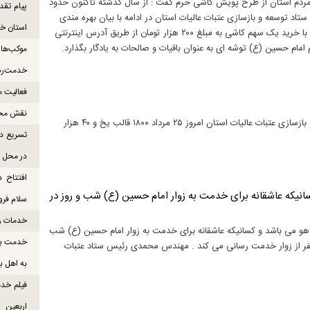
ب مردم استان از طرح پویش کاشی حرم گفت : از سال گذشته تا‌کنون حدود
پیام تقد
د توسعه و بازسازی عتبات عالیات استان در ادامه با بیان بهره مندی
استان خو
زائرین و مردم استان از این فرصت معنوی اظهار داشت : هر فرد می تواند با خرید یک سهم کاشی به مبلغ ۲۰۰ هزار تومان از طریق آدرس اینترنتی
خدمت‌رس
فعالیت موکب میناب ۸
نقش محور
توزیع یخ و آب در نقطه صفر مرزی مهندس محمدی رئیس ستاد توسعه و بازسازی عتبات عالیات استان امروز ۲۵ مرداد ۱۸۰۰ قالب یخ و ۴۰ هزار
تسریع در
در محل ص
افتتاح د
انیکه عاشقانه برای خدمت به زوار امام حسین (ع) شب و روز در
سلام فرود
خدمات رس
هو می باشد و کسانیکه عاشقانه برای خدمت به زوار امام حسین (ع) شب
خدمت به 
 تلاش و فعالیت هستند. این موکب روزانه به حدود ۳ هزار نفر از زوار خدمت رسانی می کند . مهندس محمدی رئیس ستاد عتبات
به اهل ب
فیلم خدم
اربعین