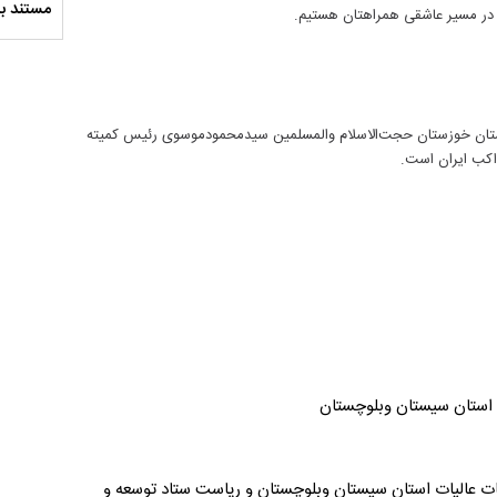
سلام الله علیها
مستند بلند - تارعشق، پود ارادت - قسمت دوم
نماهنگ 
جف در مسیر عاشقی همراهتان هستیم.
 استان خوزستان حجت‌الاسلام والمسلمین سیدمحمودموسوی رئیس کمیته
اکب ایران است.
ت استان سیستان وبلوچستان
 عالیات استان سیستان وبلوچستان و ریاست ستاد توسعه و