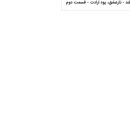
صحن حضرت زهرا سلام الله علیها
مستند بلند - تارعشق، پود ارادت - قس