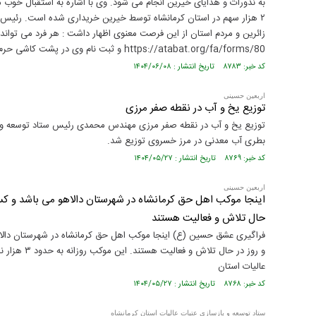
به نذورات و هدایای خیرین انجام می شود‌. وی با اشاره به استقبال خو
۲ هزار سهم در استان کرمانشاه توسط خیرین خریداری شده است. رئیس ستا
https://atabat.org/fa/forms/80 و ثبت نام وی در پشت کاشی حرم امام حسین (ع) توشه ای به عنوان باقیات و صالحات به یادگار بگذارد.
کد خبر: ۸۷۸۳ تاریخ انتشار : ۱۴۰۴/۰۶/۰۸
اربعین حسینی
توزیع یخ و آب در نقطه صفر مرزی
بطری آب معدنی در مرز خسروی توزیع شد.
کد خبر: ۸۷۶۹ تاریخ انتشار : ۱۴۰۴/۰۵/۲۷
اربعین حسینی
اینجا موکب اهل حق کرمانشاه در شهرستان دالاهو می باشد و کس
حال تلاش و فعالیت هستند
فراگیری عشق حسین (ع) اینجا موکب اهل حق کرمانشاه در شهرستان دالا
و روز در حال
عالیات استان‌
کد خبر: ۸۷۶۸ تاریخ انتشار : ۱۴۰۴/۰۵/۲۷
ستاد توسعه و بازسازی عتبات عالیات استان کرمانشاه