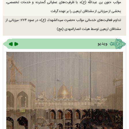
موکب «عون بن عبدالله (ع)» با ظرفیت‌های عملیاتی گسترده و خدمات تخصصی،
بخشی از میزبانی از مشتاقان اربعین را بر عهده گرفت
تداوم فعالیت‌های خدماتی موکب «حضرت سیدالشهداء (ع)» در عمود ۷۷۴؛ میزبانی از
مشتاقان اربعین توسط هیئت انصارالمهدی (عج)
ویدیو