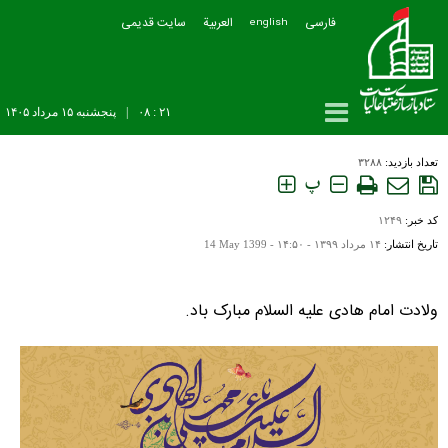
فارسی
العربیة
سایت قدیمی
english
۲۱ : ۰۸
|
پنجشنبه ۱۵ مرداد ۱۴۰۵
تعداد بازدید:
۳۲۸۸
پ
کد خبر:
۱۲۴۹
تاریخ انتشار:
۱۴ مرداد ۱۳۹۹ - ۱۴:۵۰ -
14 May 1399
ولادت امام هادی علیه السلام مبارک باد.