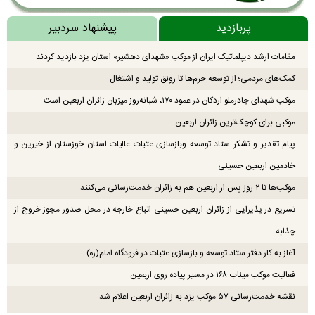
پربازدید
پیشنهاد سردبیر
مقامات ارشد دیپلماتیک ایران از موکب «شهدای دهشیر» استان یزد بازدید کردند
کمک‌های مردمی؛ از توسعه حرم‌ها تا رونق تولید و اشتغال
موکب شهدای چادرملو اردکان در عمود ۱۷۰، شبانه‌روز میزبان زائران اربعین است
موکبی برای کوچک‌ترین زائران اربعین
پیام تقدیر و تشکر ستاد توسعه وبازسازی عتبات عالیات استان خوزستان از خیرین و
خادمین اربعین حسینی
موکب‌ها تا ۲ روز پس از اربعین هم به زائران خدمت‌رسانی می‌کنند
تسریع در پذیرایی از زائران اربعین حسینی اتباع خارجه در محل صدور مجوز خروج از
چذابه
آغاز به کار دفتر ستاد توسعه و بازسازی عتبات در فرودگاه امام(ره)
فعالیت موکب میناب ۱۶۸ در مسیر پیاده روی اربعین
نقشه خدمت‌رسانی ۵۷ موکب یزد به زائران اربعین اعلام شد