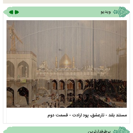
ویدیو
مستند بلند - تارعشق، پود ارادت - قسمت دوم
نماه
پرطرفدارترین