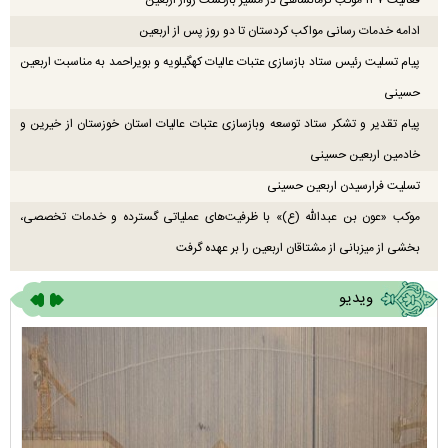
فعالیت ۱۳۷ موکب کرمانشاهی در مسیر بازگشت زوار اربعین
ادامه خدمات رسانی مواکب کردستان تا دو روز پس از اربعین
پیام تسلیت رئیس ستاد بازسازی عتبات عالیات کهگیلویه و بویراحمد به مناسبت اربعین
حسینی
پیام تقدیر و تشکر ستاد توسعه وبازسازی عتبات عالیات استان خوزستان از خیرین و
خادمین اربعین حسینی
تسلیت فرارسیدن اربعین حسینی
موکب «عون بن عبدالله (ع)» با ظرفیت‌های عملیاتی گسترده و خدمات تخصصی،
بخشی از میزبانی از مشتاقان اربعین را بر عهده گرفت
ویدیو