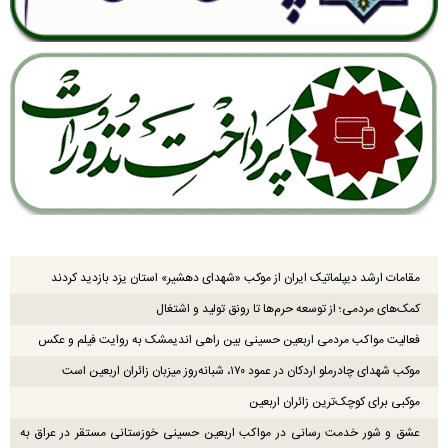
مقامات ارشد دیپلماتیک ایران از موکب «شهدای دهشیر» استان یزد بازدید کردند
کمک‌های مردمی؛ از توسعه حرم‌ها تا رونق تولید و اشتغال
فعالیت مواکب مردمی اربعین حسینی بین راهی اندیمشک به روایت فیلم و عکس
موکب شهدای چادرملو اردکان در عمود ۱۷۰، شبانه‌روز میزبان زائران اربعین است
موکبی برای کوچک‌ترین زائران اربعین
عشق و شور خدمت رسانی در مواکب اربعین حسینی خوزستانی مستقر در عراق به