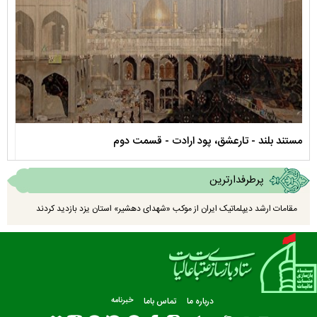
عشق، پود ارادت - قسمت دوم
نماهنگ صحن حضرت زهرا 
پرطرفدارترین
مقامات ارشد دیپلماتیک ایران از موکب «شهدای دهشیر» استان یزد بازدید کردند
درباره ما
تماس باما
خبرنامه