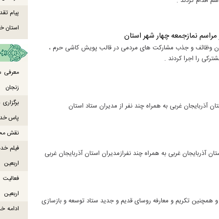
پیام تقد
استان خو
 مراسم نمازجمعه چهار شهر استان
اندن وظائف و جذب مشارکت های مردمی در قالب پویش کاشی حرم ،
ترکی را اجرا کردند .
معرفی س
زنجان
برگزاری
 آذربایجان غربی به همراه چند نفر از مدیران ستاد استان
پاس خدما
نقش محور
فیلم خدم
ن آذربایجان غربی به همراه چند نفرازمدیران استان آذربایجان غربی
اربعین
اربعین
و همچنین تکریم و معارفه روسای قدیم و جدید ستاد توسعه و بازسازی
ادامه خ