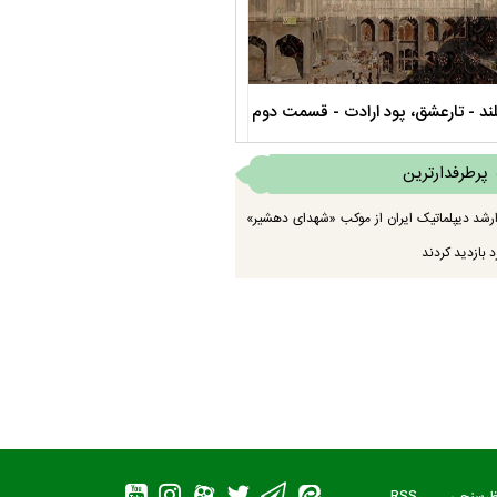
صحن حضرت زهرا سلام الله علیها
مستند بلند - تارعشق، پود ارادت - قس
پرطرفدارترین
رشد دیپلماتیک ایران از موکب «شهدای دهشیر»
 بازدید کردند