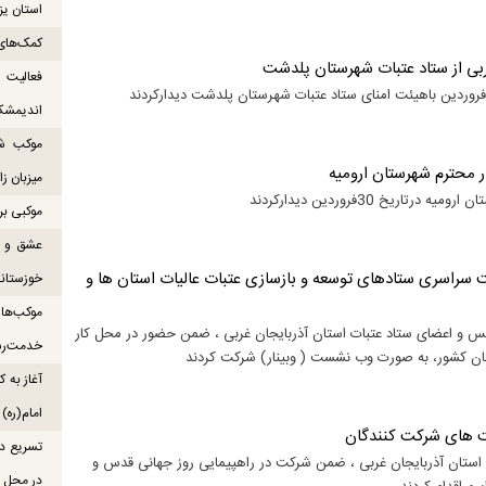
استان یزد
کمک‌های 
بی از ستاد عتبات شهرستان پلدشت
فعالیت
اندیمشک
ر محترم شهرستان ارومیه
میزبان ز
خ 30فروردین دیدارکردند
موکبی بر
عشق و ش
 سراسری ستادهای توسعه و بازسازی عتبات عالیات استان ها و
خوزستانی
س ابلاغ ستاد مرکزی عتبات ، بعد از ظهر روز سه شنبه ۱۴۰۴/۱/۱۹ رئیس و اعضای ستاد عتبات استان آذربایجان غربی ، ضمن حضور در محل کار
خدمت‌رس
تان کشور، به صورت وب نشست ( وبینار) شرکت کردند
آغاز به ک
امام(ره)
ت های شرکت کنندگان
تسریع در
 استان آذربایجان غربی ، ضمن شرکت در راهپیمایی روز جهانی قدس و
در محل ص