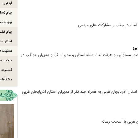
اربعین
پیام تسل
بویراحمد
امناء در جذب و مشارکت های مردمی
پیام تقد
استان خو
بی
تسلیت ف
ر مسئولین و هیئت امناء ستاد استان و مدیران کل و مدیران مواکب در
موکب «ع
گسترده
مشتاقان 
ان آذربایجان غربی به همراه چند نفر از مدیران استان آذربایجان غربی
 غربی با اصحاب رسانه