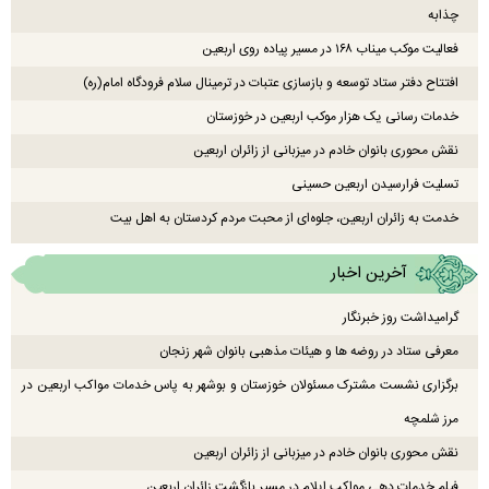
چذابه
فعالیت موکب میناب ۱۶۸ در مسیر پیاده روی اربعین
افتتاح دفتر ستاد توسعه و بازسازی عتبات در ترمینال سلام فرودگاه امام(ره)
خدمات رسانی یک هزار موکب اربعین در خوزستان
نقش محوری بانوان خادم در میزبانی از زائران اربعین
تسلیت فرارسیدن اربعین حسینی
خدمت به زائران اربعین، جلوه‌ای از محبت مردم کردستان به اهل بیت
آخرین اخبار
گرامیداشت روز خبرنگار
معرفی ستاد در روضه ها و هیئات مذهبی بانوان شهر زنجان
برگزاری نشست مشترک مسئولان خوزستان و بوشهر به پاس خدمات مواکب اربعین در
مرز شلمچه
نقش محوری بانوان خادم در میزبانی از زائران اربعین
فیلم خدمات دهی مواکب ایلام در مسیر بازگشت زائران اربعین