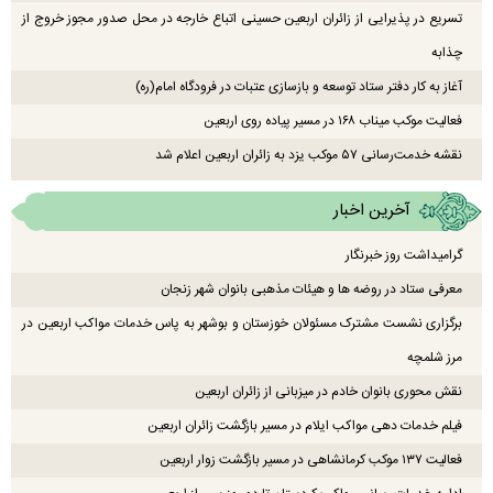
تسریع در پذیرایی از زائران اربعین حسینی اتباع خارجه در محل صدور مجوز خروج از
چذابه
آغاز به کار دفتر ستاد توسعه و بازسازی عتبات در فرودگاه امام(ره)
فعالیت موکب میناب ۱۶۸ در مسیر پیاده روی اربعین
نقشه خدمت‌رسانی ۵۷ موکب یزد به زائران اربعین اعلام شد
آخرین اخبار
گرامیداشت روز خبرنگار
معرفی ستاد در روضه ها و هیئات مذهبی بانوان شهر زنجان
برگزاری نشست مشترک مسئولان خوزستان و بوشهر به پاس خدمات مواکب اربعین در
مرز شلمچه
نقش محوری بانوان خادم در میزبانی از زائران اربعین
فیلم خدمات دهی مواکب ایلام در مسیر بازگشت زائران اربعین
فعالیت ۱۳۷ موکب کرمانشاهی در مسیر بازگشت زوار اربعین