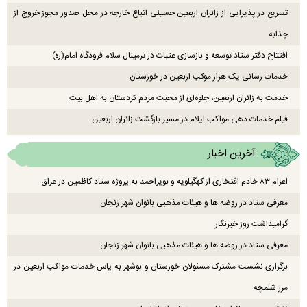
تسریع در پذیرایی از زائران اربعین حسینی اتباع خارجه در محل صدور مجوز خروج از
چذابه
افتتاح دفتر ستاد توسعه و بازسازی عتبات در ترمینال سلام فرودگاه امام(ره)
خدمات رسانی یک هزار موکب اربعین در خوزستان
خدمت به زائران اربعین، جلوه‌ای از محبت مردم کردستان به اهل بیت
فیلم خدمات دهی مواکب ایلام در مسیر بازگشت زائران اربعین
آخرین اخبار
اعزام ۸۳ خادم افتخاری از کهگیلویه و بویراحمد به پروژه ستاد کاظمین در عراق
معرفی ستاد در روضه ها و هیئات مذهبی بانوان شهر زنجان
گرامیداشت روز خبرنگار
معرفی ستاد در روضه ها و هیئات مذهبی بانوان شهر زنجان
برگزاری نشست مشترک مسئولان خوزستان و بوشهر به پاس خدمات مواکب اربعین در
مرز شلمچه