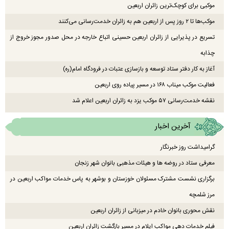
موکبی برای کوچک‌ترین زائران اربعین
موکب‌ها تا ۲ روز پس از اربعین هم به زائران خدمت‌رسانی می‌کنند
تسریع در پذیرایی از زائران اربعین حسینی اتباع خارجه در محل صدور مجوز خروج از
چذابه
آغاز به کار دفتر ستاد توسعه و بازسازی عتبات در فرودگاه امام(ره)
فعالیت موکب میناب ۱۶۸ در مسیر پیاده روی اربعین
نقشه خدمت‌رسانی ۵۷ موکب یزد به زائران اربعین اعلام شد
آخرین اخبار
گرامیداشت روز خبرنگار
معرفی ستاد در روضه ها و هیئات مذهبی بانوان شهر زنجان
برگزاری نشست مشترک مسئولان خوزستان و بوشهر به پاس خدمات مواکب اربعین در
مرز شلمچه
نقش محوری بانوان خادم در میزبانی از زائران اربعین
فیلم خدمات دهی مواکب ایلام در مسیر بازگشت زائران اربعین