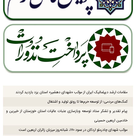
مقامات ارشد دیپلماتیک ایران از موکب «شهدای دهشیر» استان یزد بازدید کردند
کمک‌های مردمی؛ از توسعه حرم‌ها تا رونق تولید و اشتغال
پیام تقدیر و تشکر ستاد توسعه وبازسازی عتبات عالیات استان خوزستان از خیرین و
خادمین اربعین حسینی
موکب شهدای چادرملو اردکان در عمود ۱۷۰، شبانه‌روز میزبان زائران اربعین است