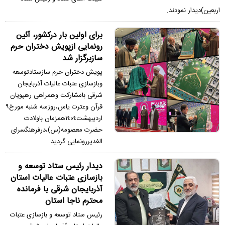
اربعين)ديدار نمودند.
براى اولين بار دركشور، آئين
رونمايى ازپويش دختران حرم
سازبرگزار شد
پويش دختران حرم سازستادتوسعه
وبازسازى عتبات عاليات آذربايجان
شرقى بامشاركت وهمراهى رهپويان
قرآن وعترت ياس،روزسه شنبه مورخ٩
ارديبهشت١٤٠٤همزمان باولادت
حضرت معصومه(س)،درفرهنگسراى
الغديررونمايى گرديد
ديدار رئيس ستاد توسعه و
بازسازى عتبات عاليات استان
آذربايجان شرقى با فرمانده
محترم ناجا استان
رئيس ستاد توسعه و بازسازى عتبات