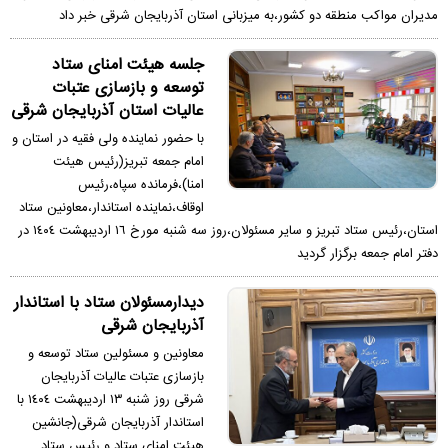
مديران مواكب منطقه دو كشور،به ميزبانى استان آذربايجان شرقى خبر داد
جلسه هيئت امناى ستاد
توسعه و بازسازى عتبات
عاليات استان آذربايجان شرقى
با حضور نماينده ولى فقيه در استان و
امام جمعه تبريز(رئيس هيئت
امنا)،فرمانده سپاه،رئيس
اوقاف،نماينده استاندار،معاونين ستاد
استان،رئيس ستاد تبريز و ساير مسئولان،روز سه شنبه مورخ ١٦ ارديبهشت ١٤٠٤ در
دفتر امام جمعه برگزار گرديد
ديدارمسئولان ستاد با استاندار
آذربايجان شرقى
معاونين و مسئولين ستاد توسعه و
بازسازى عتبات عاليات آذربايجان
شرقى روز شنبه ١٣ ارديبهشت ١٤٠٤ با
استاندار آذربايجان شرقى(جانشين
هيئت امناى ستاد و رئيس ستاد