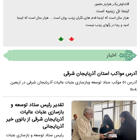
دلدادگى
#تداوم_یک_هزاره_حضور
اینجا تل زینبیه است .
 اى از
شما نيز 
هزار سال است که اینجا قدم های نگران زینب روان است ... هزار سال است که اینجا
پروژه حر
امید و رجا در رگهای زینب نیست
اخبار
آدرس مواكب استان آذربايجان شرقى
آدرس ٥١ موكب ستاد توسعه وبازسازى عتبات عاليات آذربايجان شرقى در اربعين
١٤٠٤
تقدير رئيس ستاد توسعه و
بازسازى عتبات عاليات
آذربايجان شرقى از بانوى خير
آذربايجانى
رئيس ستاد توسعه و بازسازى عتبات