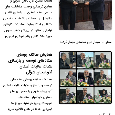
عاليات استان آذربايجان شرقى و
معاون فرهنگى وجذب مشاركت هاى
مردمى ستاد استان در راستاى تقدير
و تجليل از زحمات ارزشمند فرماندهى
انتظامى استان،بابت مشاركت كاركنان
فراجاى استان در پويش كاشى حرم و
خريد ٨٥٠ كاشى بنام شهداى فراجاى
استان،با سردار على محمدى ديدار كردند.
همايش سالانه روساى
ستادهاى توسعه و بازسازى
عتبات عاليات استان
آذربايجان شرقى
همايش سالانه روساى ستادهاى
توسعه و بازسازى عتبات عاليات استان
آذربايجان شرقى با حضور روسا و
مسئول خواهران ستادهاى
شهرستانى،روز دوشنبه مورخ ١٨
فروردين ١٤٠٤ در هتل طلائيه تبريز
برگزار گرديد