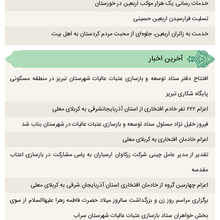
خدمات رسانی یک هزار موکب اربعین در خوزستان
تسلیت فرارسیدن اربعین حسینی
خدمت به زائران اربعین، جلوه‌ای از محبت مردم کردستان به اهل بیت
آخرین اخبار
افتتاح دفتر ستاد توسعه و بازسازی عتبات عالیات شهرستان تبریز در منطقه مسکونی
پایگاه شکاری تبریز
اعزام ۲۲۲ نفر خادم افتخاری از استان آذربایجانشرقی به کربلای معلی
فیروز خلیل نژاد مسئول ستاد توسعه و بازسازی عتبات عالیات در شهرستان بناب شد
اعزام خادمان افتخاری به کربلای معلی
تقدیر از مدیر عامل چینی شرکت زرکاوان ارسباران به پاس مشارکت در بازسازی اعتاب
مقدسه
اعزام چهارمین گروه از خادمان افتخاری استان آذربایجان شرقی به کربلای معلی
برگزاری مراسم روز زن و بزرگداشت سالروز میلاد حضرت فاطمه زهرا علیهاالسلام از سوی
بخش خواهران ستاد بازسازی عتبات عالیات شهرستان سراب