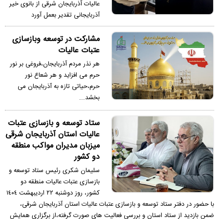
عاليات آذربايجان شرقى از بانوى خير
آذربايجانى تقدير بعمل آورد
مشاركت در توسعه وبازسازى
عتبات عاليات
هر نذر مردم آذربايجان،فروغى بر نور
حرم مى افزايد و هر شعاع نور
حرم،حياتى تازه به آذربايجان مى
بخشد...
ستاد توسعه و بازسازى عتبات
عاليات استان آذربايجان شرقى
ميزبان مديران مواكب منطقه
دو كشور
سليمان شكرى رئيس ستاد توسعه و
بازسازى عتبات عاليات منطقه دو
كشور، روز دوشنبه ٢٢ ارديبهشت ١٤٠٤
با حضور در دفتر ستاد توسعه و بازسازى عتبات عاليات استان آذربايجان شرقى،
ضمن بازديد از ستاد استان و بررسى فعاليت هاى صورت گرفته،از برگزارى همايش