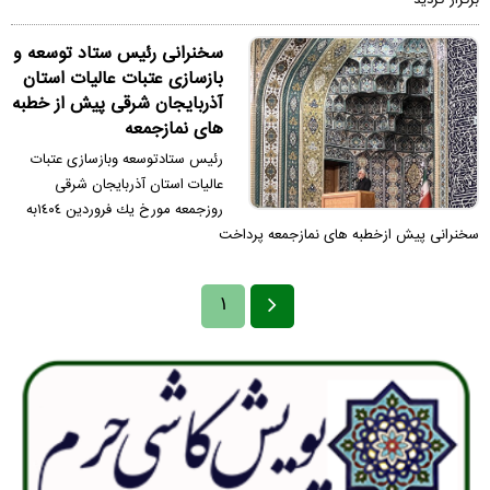
سخنرانى رئيس ستاد توسعه و
بازسازى عتبات عاليات استان
آذربايجان شرقى پيش از خطبه
هاى نمازجمعه
رئيس ستادتوسعه وبازسازى عتبات
عاليات استان آذربايجان شرقى
روزجمعه مورخ يك فروردين ١٤٠٤به
سخنرانى پيش ازخطبه هاى نمازجمعه پرداخت
۱