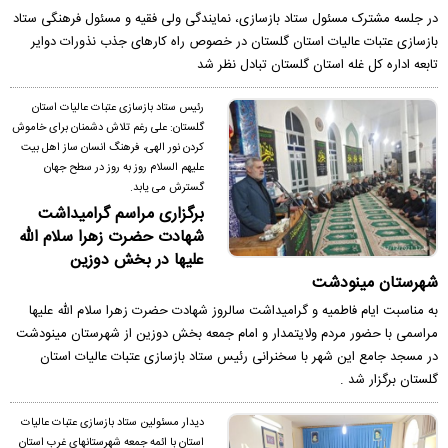
در جلسه مشترک مسئول ستاد بازسازی، نمایندگی ولی فقیه و مسئول فرهنگی ستاد
بازسازی عتبات عالیات استان گلستان در خصوص راه کارهای جذب نذورات دوایر
تابعه اداره کل غله استان گلستان تبادل نظر شد
رئیس ستاد بازسازی عتبات عالیات استان
گلستان: علی رغم تلاش دشمنان برای خاموش
کردن نور الهی، فرهنگ انسان ساز اهل بیت
علیهم السلام روز به روز در سطح جهان
گسترش می یابد.
برگزاری مراسم گرامیداشت
شهادت حضرت زهرا سلام الله
علیها در بخش دوزین
شهرستان مینودشت
به مناسبت ایام فاطمیه و گرامیداشت سالروز شهادت حضرت زهرا سلام الله علیها
مراسمی با حضور مردم ولایتمدار و امام جمعه بخش دوزین از شهرستان مینودشت
در مسجد جامع این شهر با سخنرانی رئیس ستاد بازسازی عتبات عالیات استان
گلستان برگزار شد .
دیدار مسئولین ستاد بازسازی عتبات عالیات
استان با ائمه جمعه شهرستانهای غرب استان