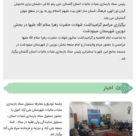
رئیس ستاد بازسازی عتبات عالیات استان گلستان: علی رغم تلاش دشمنان برای خاموش
کردن نور الهی، فرهنگ انسان ساز اهل بیت علیهم السلام روز به روز در سطح جهان
گسترش می یابد.
برگزاری مراسم گرامیداشت شهادت حضرت زهرا سلام الله علیها در بخش
دوزین شهرستان مینودشت
به مناسبت ایام فاطمیه و گرامیداشت سالروز شهادت حضرت زهرا سلام الله علیها
مراسمی با حضور مردم ولایتمدار و امام جمعه بخش دوزین از شهرستان مینودشت در
مسجد جامع این شهر با سخنرانی رئیس ستاد بازسازی عتبات عالیات استان گلستان برگزار
شد .
اخبار
جلسه تودیع و معارفه مسئول ستاد بازسازی
عتبات عالیات شهرستان علی آباد کتول با
حضور مسئول ستاد بازسازی عتبات استان ،
مسئول نمایندگی ولی فقیه در ستاد ، ائمه
جمعه علی آباد و مزرعه و فرمانده سپاه علی آباد
برگزار شد.