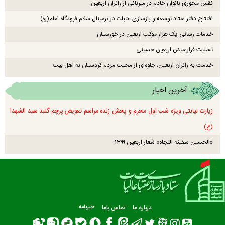
نقش محوری بانوان خادم در میزبانی از زائران اربعین
افتتاح دفتر ستاد توسعه و بازسازی عتبات در ترمینال سلام فرودگاه امام(ره)
خدمات رسانی یک هزار موکب اربعین در خوزستان
تسلیت فرارسیدن اربعین حسینی
خدمت به زائران اربعین، جلوه‌ای از محبت مردم کردستان به اهل بیت
آخرین اخبار
زیارت نیابتی ویژه شب اول محرم و پخش زنده مراسم تعویض پرچم گنبد سید الشهدا
(ع)
«الحسین سفینه النجاه» شعار اربعین ۱۳۹۹
درباره ما
تماس باما
خبرنامه