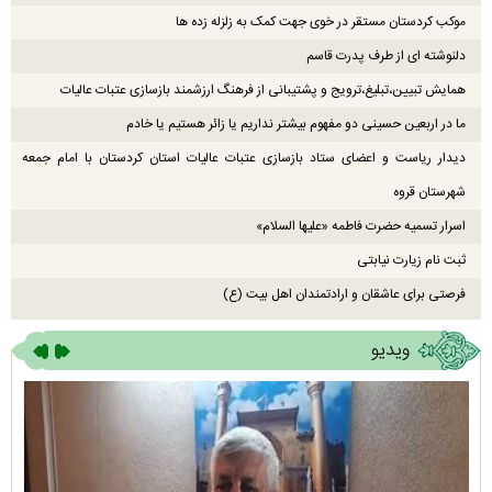
موکب کردستان مستقر در خوی جهت کمک به زلزله زده ها
دلنوشته ای از طرف پدرت قاسم
همایش تبیین،تبلیغ،ترویج و پشتیبانی از فرهنگ ارزشمند بازسازی عتبات عالیات
ما در اربعین حسینی دو مفهوم بیشتر نداریم یا زائر هستیم یا خادم
دیدار ریاست و اعضای ستاد بازسازی عتبات عالیات استان کردستان با امام جمعه
شهرستان قروه
اسرار تسمیه حضرت فاطمه‌ «علیها‌ السلام»
ثبت نام زیارت نیابتی
فرصتی برای عاشقان و ارادتمندان اهل بیت (ع)
ویدیو