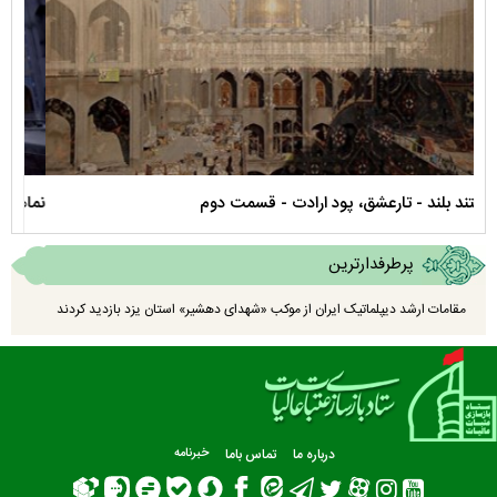
نماهنگ صحن حضرت زهرا سلام الله علیها
مستن
پرطرفدارترین
مقامات ارشد دیپلماتیک ایران از موکب «شهدای دهشیر» استان یزد بازدید کردند
درباره ما
تماس باما
خبرنامه