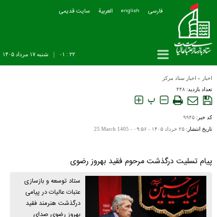
فارسی
العربیة
سایت قدیمی
english
۲۲ : ۰۱
|
شنبه ۱۷ مرداد ۱۴۰۵
اخبار
»
اخبار ستاد مرکز
تعداد بازدید:
۴۴۸
پ
کد خبر:
۹۹۴۵
تاریخ انتشار:
۲۵ خرداد ۱۴۰۵ - ۰۹:۵۶ -
25 March 1405
پیام تسلیت درگذشت مرحوم فقید بهروز رضوی
ستاد توسعه و بازسازی
عتبات عالیات در پیامی
درگذشت هنرمند فقید
بهروز رضوی صدای