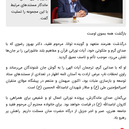
ماندگار مستندهای مرتبط
با این مجموعه را تسلیت
گفت.
بازگشت همه بسوی اوست
درگذشت هنرمند متعهد و گوینده توانا، مرحوم فقید، دکتر بهروز رضوی که با
صدای گرم و ملکوتی خود، آیات نورانی قرآن و مفاهیم بلند عاشورایی را بر جان‌ها
نقش می‌زد، موجب تألم و تاسف عمیق گردید.
او که با صدایی گرم، ترجمان آیات الهی را به گوش جان شنوندگان می‌رساند و
راوی لحظات نابِ عرض ارادت به آستان ائمه اطهار در تعدادی از مستند‌های ستاد
توسعه و بازسازی عتبات بود، اکنون میهمان و متنعم در پیشگاه مولای متقیان
امیرالمؤمنین علی (ع) و سالار شهیدان اباعبدالله الحسین (ع) است.
بی‌گمان صدای ماندگارش، پرونده نورانی اعمال او و شفیعی برای همراهی با
کاروان اباعبدالله (ع) در قیامت خواهد بود. برای خانواده محترم آن مرحوم فقید و
جامعه هنری، صبر و اجر جزیل از درگاه حضرت منان مسئلت داریم. راهش پر
رهرو باد.