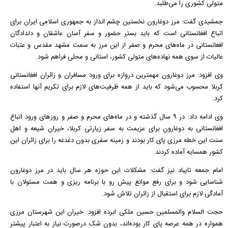
متولی کشوری را می‌طلبد.
جمشیدی گفت: مرز دوغارون نخستین چشم انداز به جمهوری اسلامی ایران برای
اتباع افغانستانی است که باید بستر حضور و سفر آسان عاشقان و دلدادگان
افغانستانی در ماه‌های محرم و صفر از این مرز به سمت مشهد مقدس و عتبات
عالیات از سوی همه نهاده‌های متولی کشور، استانی و محلی فراهم شود.
وی افزود: مرز دوغارون مهمترین دروازه برای ورود مسافران و زائران افغانستانی
کربلا محسوب می‌شود که باید از همه ظرفیت‌های لازم برای تکریم آنها استفاده
کرد.
وی ادامه داد: در ۹ سال گذشته و در ماه‌های محرم و صفر و روز‌های ورود اتباع
افغانستانی به دوغارون برای عزیمت به سفر زیارتی کربلا، خیران شیعه و اهل
سنت این خطه مرزی پای کار بودند و زمینه سفری بدون دغدغه را برای زائران این
کشور همسایه آماده کردند.
امام جمعه تایباد نیز گفت: مشکلات این حوزه هر سال باید در مرز دوغارون
شناسایی شود و برای رفع موانع پیش رو با برنامه ریزی و همت مسئولان با
آمادگی لازم برای استقبال از زائران تلاش شود.
حجت السلام والمسلمین حسین ملکی ابرده افزود: خیران این شهرستان مرزی
همواره در همه عرصه پای کار بوده‌اند، بدون شک درصورت نیاز به اعتبار پیشتر