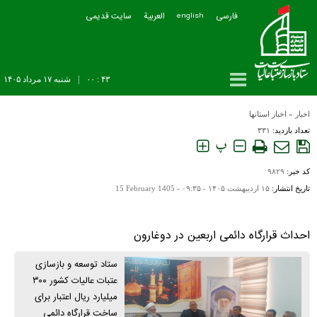
فارسی
العربیة
سایت قدیمی
english
۴۳ : ۰۰
|
شنبه ۱۷ مرداد ۱۴۰۵
اخبار
»
اخبار استانها
تعداد بازدید:
۳۳۱
پ
کد خبر:
۹۸۲۹
تاریخ انتشار:
۱۵ ارديبهشت ۱۴۰۵ - ۰۹:۳۵ -
15 February 1405
احداث قرارگاه دائمی اربعین در دوغارون
ستاد توسعه و بازسازی
عتبات عالیات کشور ۳۰۰
میلیارد ریال اعتبار برای
ساخت قرارگاه دائمی