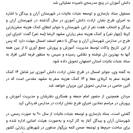
دانش آموزان در پنج مدرسه‌ی نامبرده عملیاتی شد.
مسئول ستاد بازسازی و توسعه عتبات عالیات در شهرستان آران و بیدگل با اشاره
به اجرای طرح نشان ارادت دانش آموزی در سال گذشته در شهرستان آران و
بیدگل و انتخاب هفت نفر از این شهرستان با جوایز اعطای کمک هزینه سفرزیارتی
کربلا (چهار نفر) و کمک هزینه سفر زیارتی مشهد الرضا (سه نفر) گفت: اجرای این
طرح در مدارس شهرستان آران و بیدگل تا دهم اسفند امسال مهلت دارد که پس
از این تاریخ پاکات توسط مدیریت آموزش و پرورش جمع آوری تا از بین همه
آنها به بهترین دل نوشته و نقاشی رسیده و سپس به منظور قرعه کشی افراد به
ستاد عتبات عالیات استان اصفهان تحویل داده شود.
به گفته وی، جوایز امسال در طرح نشان ارادت دانش آموزی نیز شامل ۱۴ کمک
هزینه سفر به کربلای معلا و ۱۴ کمک هزینه سفر به مشهد مقدس است که در
آئین خاصی در مدارس تحویل این عزیزان خواهد شد.
مردان همچنین از حضور امام جمعه و همکاری دفترشان و مدیریت آموزش و
پرورش در مراسم نمادین اجرای طرح نشان ارادت در مدارس قدردانی کرد.
گفتنی است، ستاد بازسازی و توسعه عتبات عالیات از سال ۹۰ به صورت رسمی در
شهرستان آران و بیدگل آغاز به کار کرده و به‌صورت هیئت امنایی اداره شده و
برای ساخت حرم‌ها و توسعه صحن ائمه بزرگوار مدفون در شهر‌های زیارتی کشور