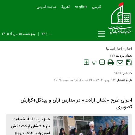
فارسی
العربیة
سایت قدیمی
english
۰۰ : ۲۲
|
پنجشنبه ۱۵ مرداد ۱۴۰۵
اخبار
»
اخبار استانها
تعداد بازدید:
۳۱۷
پ
کد خبر:
۹۶۵۷
تاریخ انتشار:
۱۲ بهمن ۱۴۰۴ - ۰۸:۲۶ -
12 November 1404
اجرای طرح «نشان ارادت» در مدارس آران و بیدگل+گزارش
تصویری
همزمان با اعیاد شعبانیه
طرح «نشان ارادت دانش
آموزی» با هدف ترویج