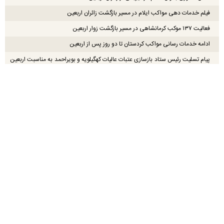
فیلم خدمات دهی مواکب ایلام در مسیر بازگشت زائران اربعین
فعالیت ۱۳۷ موکب کرمانشاهی در مسیر بازگشت زوار اربعین
ادامه خدمات رسانی مواکب کردستان تا دو روز پس از اربعین
پیام تسلیت رئیس ستاد بازسازی عتبات عالیات کهگیلویه و بویراحمد به مناسبت اربعین
حسینی
پیام تقدیر و تشکر ستاد توسعه وبازسازی عتبات عالیات استان خوزستان از خیرین و
خادمین اربعین حسینی
تسلیت فرارسیدن اربعین حسینی
موکب «عون بن عبدالله (ع)» با ظرفیت‌های عملیاتی گسترده و خدمات تخصصی،
بخشی از میزبانی از مشتاقان اربعین را بر عهده گرفت
ویدیو