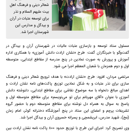
شعائر دینی و فرهنگ اهل
بیت علیهم السلام و نذر
برای توسعه عتبات در آران
و بیدگل و مدارس این
شهرستان اجرا شد.
مسئول ستاد توسعه و بازسازی عتبات عالیات در شهرستان آران و بیدگل در
گفت‌و‌گو با خبرنگاران گفت: طرح «نشان ارادت دانش آموزی» با همکاری اداره
آموزش و پرورش به صورت نمادین در پنج مدرسه از مقاطع ابتدایی، متوسطه
اول و دوم همزمان با شعبان المعظم اجرا می شود.
مرتضی مردان، افزود: طرح «نشان ارادت» با هدف ترویج شعائر دینی و فرهنگ
سازی برای نذر عتبات و به شکل نمادین توزیع پاکت‌های نامه نشان ارادت و
اهدای مبالغ دلخواه با سه موضوع نقاشی برای مقاطع ابتدایی، دلنوشته دانش
آموزی با عنوان «آقای مهربانم برای تو می‌نویسم» برای مقاطع متوسطه اول و
پاسخ به سوال به همراه دل نوشته برای مقاطع متوسطه دوم با حضور گروه
تشریفات پرچم و اعضای این ستاد در پنج آموزشگاه دخترانه کوثر، امام زمان
(عج)، شهید مدرس، ابریشمچی و پسرانه خسروی آران و بیدگل اجرا شد.
وی تصریح کرد: اجرای این طرح با توزیع حدود ۸۰۰ پاکت نامه نشان ارادت بین