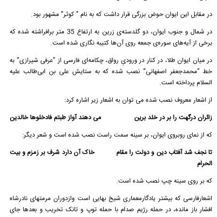
در مقابل این ایوان حوض بزرگی قرار داشت که به نام “ کوثر” مشهور بود.
در شمال و جنوب ایوان، دو گلدسته‌ی زرین به ارتفاع 35 متر برافراشته شده که
برخی از آیه‌های سوره‌ی جمعه روی آن‌ها کتیبه نگاری شده است.
در میان ایوان طلا، در کنار در ورودیِ رواق، چکامه‌ای فارسی از “عرفی شیرازی” به
خط “محمدجعفر اصفهانی” نصب شده که به ستایش علی بن ابی‌طالب علیه
السلام پرداخته است.
از اشعار معروف نصب شده می توان به اشعار زیر اشاره کرد:
زائران درگهت را بر در خلد برین می دهند آواز طبتم فادخلوها خالدین
که از نمای روبروی ایوان، بر سینه سمت راست نصب شده است و شعر دیگر:
تا نجف شد آفتاب دین و دولت را مقام خاک آن دارد شرف بر زمزم و بیت
الحرام
که بر روی سینه چپ نصب شده است.
اشعارفارسی که بیشتر یادگارمعماری شیخ بهایی است وازدوران مرمتهای نادرشاه
افشار باز مانده، در حمله رژیم صدام با حمله توپ و تانک تخریب و بعدها جای