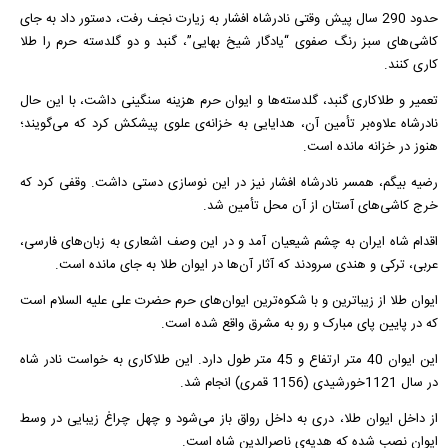
حدود 290 سال پیش وقتی نادرشاه افشار به زیارت نجف رفت، دستور داد به جای
کاشی‌های سبز رنگ صفوی “یادگار شیخ بهایی”، گنبد و دو گلدسته حرم را طلا
کاری کنند.
تعمیر و طلاکاری گنبد، گلدسته‌ها و ایوان حرم هزینه سنگینی داشت، با این حال
نادرشاه علاوه‌بر تأمین آن، ‌هدایایی به خزانه‌ی علوی پیشکش کرد که می‌گویند؛
هنوز در خزانه مانده است.
رضیه بیگم، همسر نادرشاه افشار نیز در این نوسازی دستی داشت. وقفی کرد که
خرج کاشی‌های آستان از آن محل تأمین شد.
اقدام شاه ایران به چشم شیعیان آمد و در این وصف اشعاری به زبان‌های فارسی،
عربی، ترکی و هندی سرودند که آثار آن‌ها در ایوان طلا به جای مانده است.
ایوان طلا از زیباترین و با شکوه‌ترین ایوان‌های حرم حضرت علی علیه السلام است
که در پایین پای مبارک و رو به مشرق واقع شده است.
این ایوان 40 متر ارتفاع و 45 متر طول دارد. این طلاکاری به خواست نادر شاه
در سال 1121خورشیدی (1156 قمری) انجام شد.
از داخل ایوان طلا، دری به داخل رواق باز می‌شود و چهل چراغ زیبایی در وسط
ایوان نصب شده که هدیه‌ی ناصرالدین شاه است.