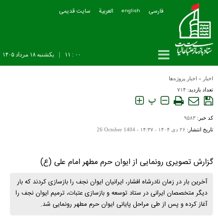
فارسی
العربیة
سایت قدیمی
english
۰۰ : ۱۱
|
يکشنبه ۱۸ مرداد ۱۴۰۵
اخبار
»
اخبار پروژه‌ها
تعداد بازدید:
۷۱۴
پ
کد خبر:
۹۵۸۳
تاریخ انتشار:
۲۶ دی ۱۴۰۴ - ۱۴:۳۷ -
26 October 1404
گزارش تصویری رونمایی از ایوان حرم مطهر امام علی (ع)
آخرین بار در زمان نادرشاه افشار، ایرانیان ایوان نجف را بازسازی کردند که بار
دیگر متخصصان ایرانی در ستاد توسعه و بازسازی عتبات، ترمیم ایوان نجف را
آغاز کرده و پس از طی مراحل پایانی ایوان حرم مطهر رونمایی شد.