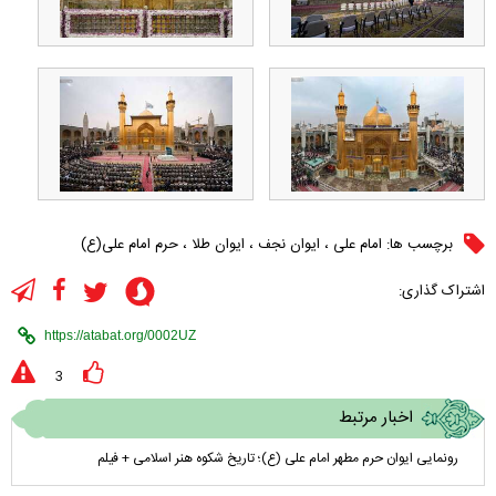
برچسب ها:
امام علی
،
ایوان نجف
،
ایوان طلا
،
حرم امام علی(ع)
اشتراک گذاری:
3
اخبار مرتبط
رونمایی ایوان حرم مطهر امام علی (ع)؛ تاریخ شکوه هنر اسلامی + فیلم