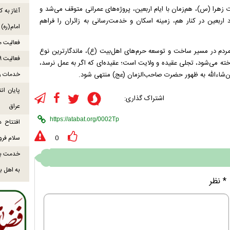
زهرا (س)، هم‌زمان با ایام اربعین، پروژه‌های عمرانی متوقف می‌شد و
آغاز به ک
د اربعین در کنار هم، زمینه اسکان و خدمت‌رسانی به زائران را فراهم
امام(ره)
فعالیت موکب میناب ۸
ال مردم در مسیر ساخت و توسعه حرم‌های اهل‌بیت (ع)، ماندگارترین نوع
فعالیت ۹ موکب بندرلنگه در مسیر زائران اربعین
ته می‌شود، تجلی عقیده و ولایت است؛ عقیده‌ای که اگر به عمل نرسد،
خدمات رس
 ان‌شاءالله به ظهور حضرت صاحب‌الزمان (عج) منتهی شود.
اشتراک گذاری:
عراق
افتتاح د
سلام فرود
0
خدمت به 
به اهل ب
* نظر