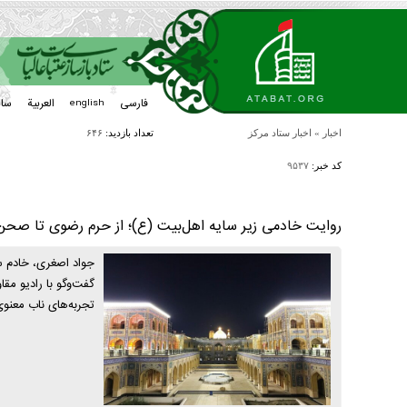
فارسی
العربیة
سا
english
اخبار
»
اخبار ستاد مرکز
تعداد بازدید:
۶۴۶
کد خبر:
۹۵۳۷
روایت خادمی زیر سایه اهل‌بیت (ع)؛ از حرم رضوی تا صح
جواد اصغری، خادم س
گفت‌و‌گو با رادیو 
تجربه‌های ناب معنو