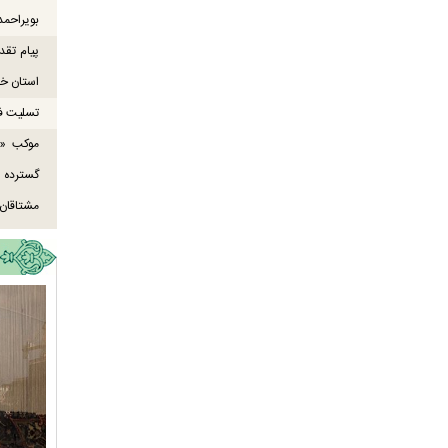
بویراحمد
پیام تقد
استان خو
تسلیت ف
موکب «ع
گسترده
مشتاقان 