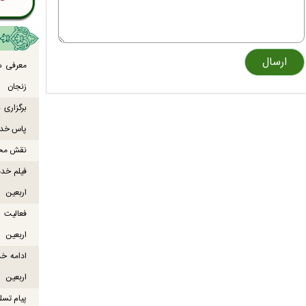
معرفی س
زنجان
برگزاری
پاس خدما
نقش محور
فیلم خدم
اربعین
اربعین
ادامه خ
اربعین
پیام تسل