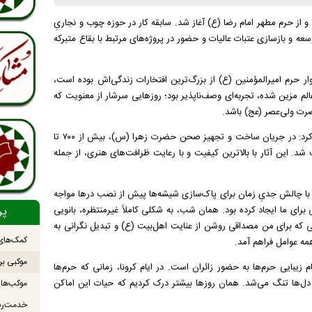
وی با اشاره به آغاز مسیر خدمت خود اظهار کرد: فعالیت من از سال ۱۳۹۴ و از حرم مطهر امام رضا (ع) آغاز شد. سابقه کار در حوزه چوب و نجاریِ
وسعه و بازسازی عتبات عالیات و حضور در پروژه‌های مرتبط با بقاع متبرکه
ر حرم امیرالمؤمنین (ع) از بزرگ‌ترین افتخارات زندگی‌اش بوده است،
م مزین شده، تجربه‌ای وصف‌ناپذیر بود؛ روز‌هایی سرشار از معنویت که
رت ولی‌عصر (عج) باشد.
این خادم ستاد بازسازی، بخشی از فعالیت‌های فنی خود را چنین روایت کرد: در جریان ساخت و تجهیز صحن حضرت زهرا (س)، بیش از ۷۰۰ تا
 شد. این آثار با بالاترین کیفیت و با رعایت ظرافت‌های هنری، از جمله
ی با چالش جدیِ زمان برای پاک‌سازی شیشه‌ها پیش از نصب در‌ها مواجه
پر
رای ما ایجاد کرده بود. همان شب، به شکلی کاملاً غیرمنتظره، بانویی
قی که برای من مصداقی روشن از عنایت اهل‌بیت (ع) و تبدیل نگرانی به
کمک‌های 
مه عوامل فراهم آمد.
موکبی بر
زیبایی حرم‌ها به حضور زائران است. در ایام کرونا، زمانی که حرم‌ها
دل‌ها تنگ می‌شد. همان روز‌ها بیشتر درک کردیم که حیات این اماکن
خدمت‌رس