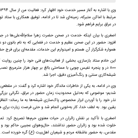
مرتبط با اماکن متبرکه، زمینه‌ای شد تا در ادامه، توفیق همکاری با ستاد ت
در عراق برایم فراهم شود.
اصغری با بیان اینکه خدمت در صحن حضرت زهرا سلام‌الله‌علی‌ها در جوا
افزود: حضور در این صحن عظیم و خدمت در فضایی که به نام بانوی دو عال
همواره شکرگزار آن هستم و امیدوارم این خدمات، مقدمه‌ای برای فرج حض
۸۰۰ در و پنجره نفیس چوبی با مساحتی بالغ بر چهار هزار مترمربع نصب
شیشه‌کاری سنتی و رنگ‌آمیزی دقیق، اجرا شد.
وی در ادامه، به یکی از خاطرات ماندگار خود اشاره کرد و گفت: در مقطع
شدیم؛ موضوعی که به‌دلیل محدودیت زمان حضور در عراق، نگرانی بزرگی ب
نذر خود را با آوردن ابزار مخصوص پاک‌سازی شیشه‌ها به ما رساند؛ اتفا
یقین بود. به لطف خدا، کار به‌خوبی انجام شد و حتی فرصت زیارت برای ه
اصغری با تأکید بر نقش زائران در حیات معنوی حرم‌ها تصریح کرد: تمام 
خلوت شده بود و زائران حضور نداشتند، حال‌وهوای عجیبی حاکم بود و 
مقدس، به حضور عاشقانه مردم و شیعیان اهل‌بیت (ع) گره خورده است.