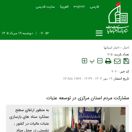
فارسی
العربیة
سایت قدیمی
english
۵۲ : ۰۷
|
دوشنبه ۱۹ مرداد ۱۴۰۵
اخبار
»
اخبار استانها
تعداد بازدید:
۷۱۵
پ
کد خبر:
۹۰۲۰
تاریخ انتشار:
۱۹ مهر ۱۴۰۴ - ۱۲:۳۹ -
19 July 1404
مشارکت مردم استان مرکزی در توسعه عتبات
به منظور ارتقای سطح
عملکرد ستاد های بازسازی
عتبات عالیات در کشور ،
نشستی در محل ستاد