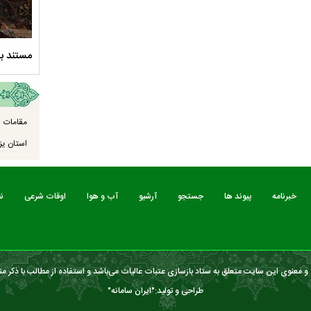
سلام الله علیها
مستند بلند - تارعشق، پود ارادت - قسمت دوم
نماهنگ 
مقامات ا
استان یزد
خبرنامه
پیوند ها
جستجو
آرشیو
آب و هوا
اوقات شرعی
ن
 معنوی این سایت متعلق به ستاد بازسازی عتبات عالیات می‌باشد و استفاده از مطالب با ذکر من
طراحی و تولید:"
ایران سامانه
"