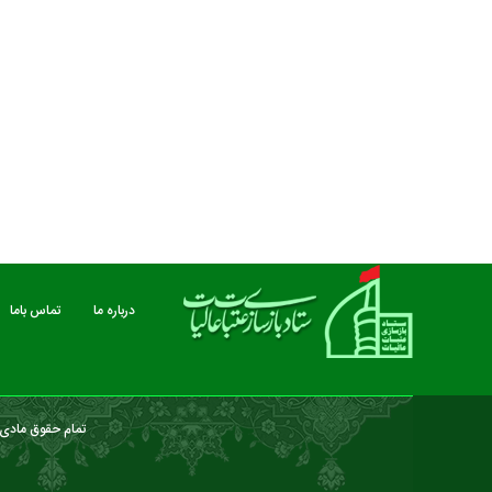
مستند بلند - تارعشق، پود ارادت - قسمت دوم
نماهنگ صحن حضرت زهرا 
درباره ما
تماس باما
تمام حقوق مادی و
درباره ما
تماس باما
خبرنامه