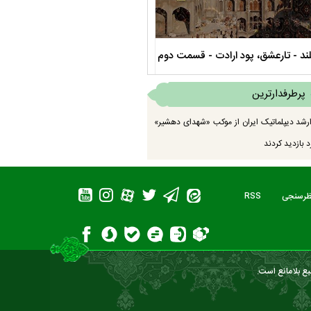
صحن حضرت زهرا سلام الله علیها
مستند بلند - تارعشق، پود ارادت - قس
پرطرفدارترین
رشد دیپلماتیک ایران از موکب «شهدای دهشیر»
 بازدید کردند
ظرسنجی
RSS
بع بلامانع است.