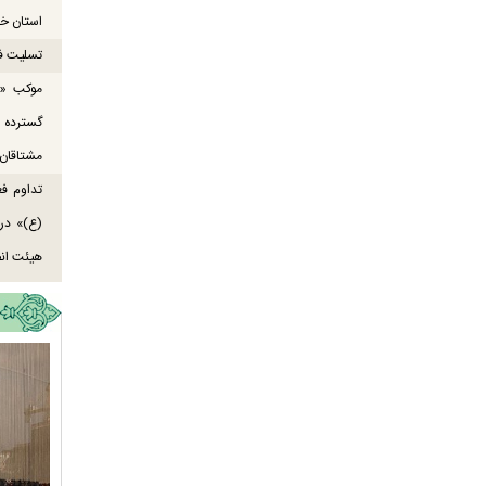
استان خو
تسلیت ف
موکب «ع
گسترده
مشتاقان 
تداوم ف
هیئت انص