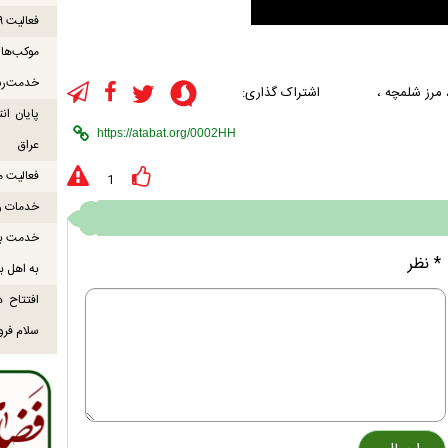
فعالیت ۹ موکب بندرلنگه در مسیر زائران اربعین
خدمت‌رس
مرز شلمچه
،
اشتراک گذاری:
عراق
فعالیت موکب میناب ۸
1
خدمات رس
خدمت به 
* نظر
به اهل ب
افتتاح د
سلام فرود