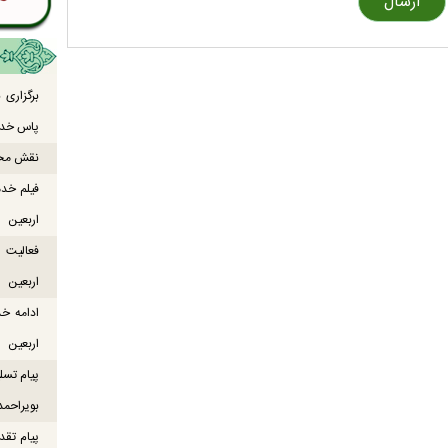
برگزاری
پاس خدما
نقش محور
فیلم خدم
اربعین
اربعین
ادامه خ
اربعین
پیام تسل
بویراحمد
پیام تقد