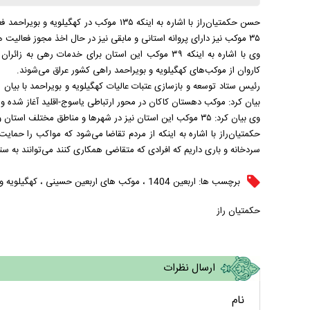
۳۵ موکب نیز دارای پروانه استانی و مابقی نیز در حال اخذ مجوز فعالیت هستند.
کاروان از موکب‌های کهگیلویه و بویراحمد راهی کشور عراق می‌شوند.
رئیس ستاد توسعه و بازسازی عتبات عالیات کهگیلویه و بویراحمد با بیا
بیان کرد: موکب دهستان کاکان در محور ارتباطی یاسوج-اقلید آغاز شده و
وی بیان کرد: ۳۵ موکب این استان نیز در شهر‌ها و مناطق مختلف استان و مرکز شلمچه به زائران اباعبدالله الحسین (ع) خدمت رسانی می‌کنند.
حکمتیان‌راز با اشاره به اینکه از مردم تقاضا می‌شود که مواکب را حمای
سردخانه و باری داریم که افرادی که متقاضی همکاری کنند می‌توانند به ستا
برچسب ها:
اربعین 1404
،
موکب های اربعین حسینی
،
کهگیلویه و
حکمتیان راز
ارسال نظرات
نام