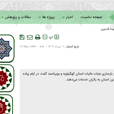
صفحه نخست
اخبار
پروژه ها
مقالات و پژوهش
یت قدیمی
سامانه خادمان
پ
تاریخ انتشار:
۱۱ مرداد ۱۴۰۴ - ۰۸:۵۰ -
11 May 1404
ازسازی عتبات عالیات استان کهگیلویه و بویراحمد گفت: در ایام پیاده
ین استان به زائران خدمات می‌دهند.