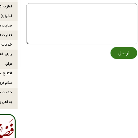
آغاز به ک
امام(ره)
فعالیت موکب میناب ۸
فعالیت ۹ موکب بندرلنگه در مسیر زائران اربعین
خدمات رس
عراق
افتتاح د
سلام فرود
خدمت به 
به اهل ب