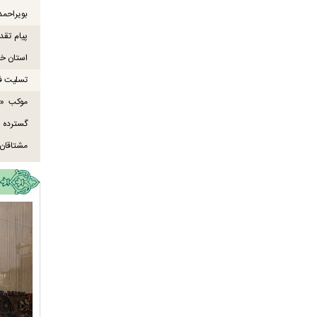
بویراحمد
پیام تقد
استان خو
تسلیت ف
موکب «ع
گسترده
مشتاقان 