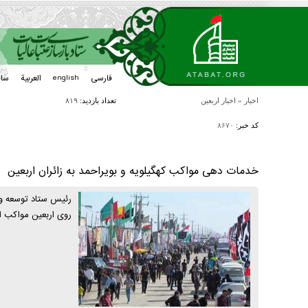
فارسی
العربیة
سا
english
اخبار
»
اخبار اربعین
تعداد بازدید:
۸۱۹
کد خبر:
۸۶۷۰
خدمات دهی مواکب کهگیلویه و بویراحمد به زائران اربعین
رئیس ستاد توسعه و ب
روی اربعین مواکب ا