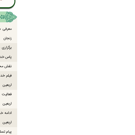
معرفی س
زنجان
برگزاری
پاس خدما
نقش محور
فیلم خدم
اربعین
اربعین
ادامه خ
اربعین
پیام تسل