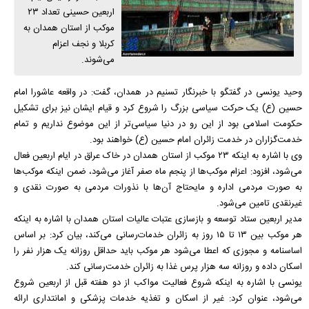
اربعین حسینی تعداد ۲۳
موکب از استان همدان به
کربلا و نجف اعزام
می‌شوند.
وحید یونسی در گفتگو با خبرنگار تسنیم در همدان، گفت: در واقعه عاشورا امام
حسین (ع) یک حرکت سیاسی بزرگ را شروع کرد و قیام ایشان نیز برای تشکیل
حکومت اسلامی بود از این رو در دنیا سیاسی‌تر از این موضوع نداریم و تمام
خدمت‌گزاران در خدمت زائران امام حسین (ع) خواهند بود.
وی با اشاره به اینکه ۲۳ موکب از استان همدان در خاک عراق در ایام اربعین فعال
می‌شود، افزود: اعزام موکب‌ها از پنجم ماه صفر آغاز می‌شود، ضمن اینکه موکب‌ها
به صورت مردمی اداره و مایحتاج آن‌ها با نذورات مردمی به صورت نقدی و
غیرنقدی تامین می‌شود.
مدیر اربعین ستاد توسعه و بازسازی عتبات عالیات استان همدان با اشاره به اینکه
هر موکب بین ۱۳ تا ۱۵ روز به زائران خدمات‌رسانی می‌کند، بیان کرد: بر اساس
اساسنامه و مجوزی که اعطا می‌شود هر موکب باید حداقل روزانه یک هزار نفر را
اسکان داده و روزانه سه هزار پرس غذا به زائران خدمت‌رسانی کند.
یونسی با اشاره به اینکه شروع فعالیت مواکب از دو هفته قبل از اربعین شروع
می‌شود، عنوان کرد: غیر از اسکان و تغذیه خدمات پزشکی و امانتداری ارائه