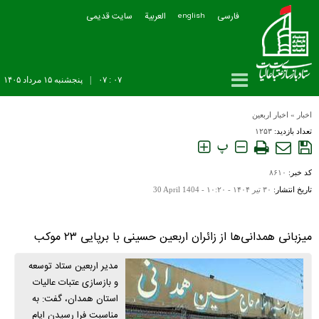
فارسی
العربیة
سایت قدیمی
english
۰۷ : ۰۷
|
پنجشنبه ۱۵ مرداد ۱۴۰۵
اخبار
»
اخبار اربعین
تعداد بازدید:
۱۲۵۳
پ
کد خبر:
۸۶۱۰
تاریخ انتشار:
۳۰ تير ۱۴۰۴ - ۱۰:۲۰ -
30 April 1404
میزبانی همدانی‌ها از زائران اربعین حسینی با برپایی ۲۳ موکب
مدیر اربعین ستاد توسعه
و بازسازی عتبات عالیات
استان همدان، گفت: به
مناسبت فرا رسیدن ایام