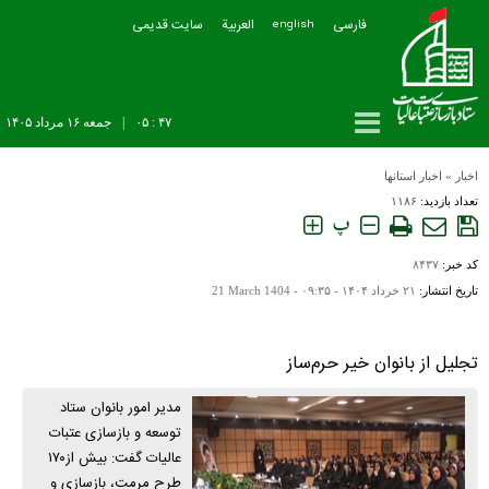
فارسی
العربیة
سایت قدیمی
english
۴۷ : ۰۵
|
جمعه ۱۶ مرداد ۱۴۰۵
اخبار
»
اخبار استانها
تعداد بازدید:
۱۱۸۶
پ
کد خبر:
۸۴۳۷
تاریخ انتشار:
۲۱ خرداد ۱۴۰۴ - ۰۹:۳۵ -
21 March 1404
تجلیل از بانوان خیر حرم‌ساز
مدیر امور بانوان ستاد
توسعه و بازسازی عتبات
عالیات گفت: بیش از۱۷۰
طرح مرمت، بازسازی و