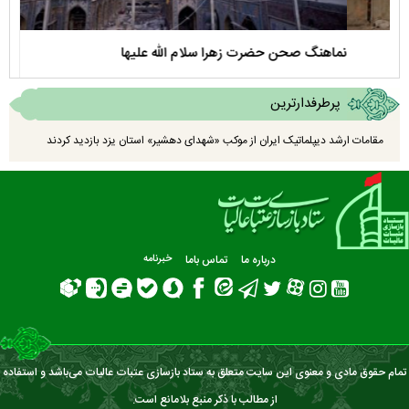
نماهنگ صحن حضرت زهرا سلام الله علیها
مستن
پرطرفدارترین
مقامات ارشد دیپلماتیک ایران از موکب «شهدای دهشیر» استان یزد بازدید کردند
درباره ما
تماس باما
خبرنامه
تمام حقوق مادی و معنوی این سایت متعلق به ستاد بازسازی عتبات عالیات می‌باشد و استفاده
از مطالب با ذکر منبع بلامانع است.