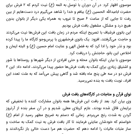
موسوی اظهار کرد: در آن دوران با توسل به ائمه (ع) نیت کردم که ۲ فرش برای
حضرت اباعبدالله الحسین (ع) ببافم و خدا را شاهد می‌گیرم درد دست‌هایم از بین
رفت تا جایی که از ساعت ۶ صبح تا غروب به همراه یکی دیگر از بانوان بدون
هیچ درد و مشکل، مشغول بافت فرش بودیم.
این بانوی فرشباف با تصریح اینکه مردم در زمان بافت این فرش‌ها نیت می‌کردند
و حاجت می‌گرفتند، افزود: یک بانوی فرخشهری با پرس‌وجو کارگاه ما را پیدا کرده
بود و نذر خود را ادا کرد که به فضل الهی و عنایت امام حسین (ع) و البته ایمان و
اخلاص این بانو، حاجتش را دریافت کرد.
موسوی با بیان اینکه بانوان محله و حتی افرادی از دیگر شهر‌ها و روستا‌ها با شور
و اشتیاق زیادی برای کمک به بافت فرش‌ها حضور پیدا می‌کردند، ادامه داد: این ۲
فرش دو در سه طی پنج ماه بافته شد و گاهی پیش می‌آمد که به علت تعدد این
افراد، نوبت بافت به بنده نمی‌رسید.
نوای قرآن و مناجات در کارگاه‌های بافت فرش
وی بیان کرد: بعد از بافت این فرش‌ها همه بانوان مشارکت کننده با تخفیفی که
برایمان قائل شده بودند، عازم کربلای معلی شدیم و در آن سفر بنده از آرتروز
گردن به شدت رنج می‌بردم. زمانی که دستم به ضریح مطهر رسید از امام (ع)
خواستم که خودشان عنایتی فرمایند تا کار بافت فرش به نیت کمک به ساخت و
ساز عتبات عالیات را ادامه دهم که حضرت هم مرا دست خالی باز نگرداندند و