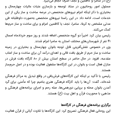
(ع) در سامرا و کاظمین و نجف اشرف انجام می‌گیرد.
مسئول امور روحانیون در ستاد توسعه و بازسازی عتبات عالیات چهارمحال و
بختیاری با ذکر اینکه اعزام نیرو‌های متخصص در عرصه ساخت و ساز یکی از این
خدمات است، ادامه داد: در این راستا نیرو‌های متخصص به‌صورت داوطلبانه طی
مدتی مشخص به کربلا، سامرا، نجف یا کاظمین اعزام و برای ساخت و ساز حرم‌ها
کمک می‌کنند.
رئیسی بیان کرد: اخیراً دو گروه متخصص اضافه شدند و روز سوم خردادماه امسال
۴۱ نفر از شهرستان‌های مختلف استان به سامرا اعزام شدند.
وی در خصوص نقش‌آفرینی قابل توجه بانوان چهارمحال و بختیاری در زمینه
ساخت و ساز حرم از طریق بافت قالی و اهدای درآمد آن برای ساخت و ساز اعتاب
مقدسه، افزود: در حال حاضر در سطح استان بیش از ۸۰ کارگاه بافت فرش در
منازل فعال است و بانوان در این کارگاه‌ها مشغول فعالیت بوده و در اصل حرم‌ساز
هستند.
رئیسی با تأکید بر اینکه این کارگاه‌های فرش‌بافی در واقع تبدیل به مراکز فرهنگی
شده‌اند، گفت: آن‌ها را باید کارگاه فرهنگی هنری بنامیم چرا که مأمنی برای گرد
آمدن بانوان محله و برپایی دورهمی‌ها، صله رحم و اجرای برنامه‌های فرهنگی و
مذهبی با محوریت قرآن و اهل بیت (ع) هستند.
برگزاری برنامه‌های فرهنگی در کارگاه‌ها
این روحانی فعال فرهنگی تصریح کرد: این کارگاه‌ها با تلاوت آیاتی از قرآن فعالیت