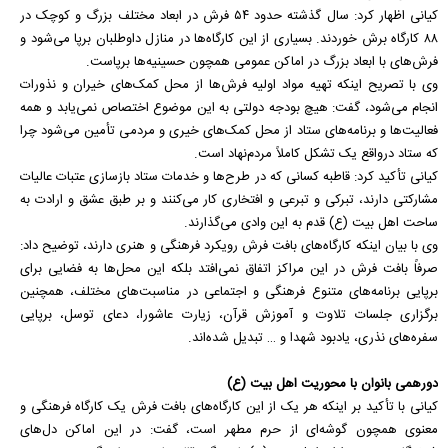
کیانی اظهار کرد: سال گذشته حدود ۵۴ فرش در ابعاد مختلف بزرگ و کوچک در
۸۸ کارگاه برش خوردند. بسیاری از این کارگاه‌ها در منازل داوطلبان برپا می‌شود و
فرش‌های با ابعاد بزرگ در اماکن عمومی همچون حسینیه‌ها برپاست.
وی با تصریح اینکه تهیه مواد اولیه فرش‌ها از محل کمک‌های خیران و نذورات
انجام می‌شود، گفت: هیچ بودجه دولتی به این موضوع اختصاص نمی‌یابد و همه
فعالیت‌ها و برنامه‌های ستاد از محل کمک‌های خیری و مردمی تأمین می‌شود چرا
که ستاد درواقع یک تشکل کاملاً مردم‌نهاد است.
کیانی تأکید کرد: قاطبه کسانی که در طرح‌ها و خدمات ستاد بازسازی عتبات عالیات
مشارکتی دارند، تبرکی و تبرعی و افتخاری کار می‌کنند و بر طبق عشق و ارادت به
ساحت اهل بیت (ع) قدم به این وادی می‌گذارند.
وی با بیان اینکه کارگاه‌های بافت فرش رویکرد فرهنگی و هنری دارند، توضیح داد:
صرفاً بافت فرش در این مراکز اتفاق نمی‌افتد بلکه این محل‌ها به فضایی برای
برپایی برنامه‌های متنوع فرهنگی و اجتماعی در مناسبت‌های مختلف، همچنین
برگزاری جلسات تلاوت و آموزش قرآن، زیارت عاشورا، دعای توسل، برپایی
سفره‌های نذری، یادبود شهدا و … تبدیل شده‌اند.
دورهمی بانوان با محوریت اهل بیت (ع)
کیانی با تأکید بر اینکه هر یک از این کارگاه‌های بافت فرش یک کارگاه فرهنگی و
معنوی همچون گوشه‌ای از حرم مطهر است، گفت: در این اماکن دل‌های