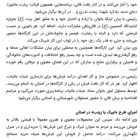
خود را آغاز می‌کنند و در کنار بافت قالی، برنامه‌هایی همچون قرائت زیارت عاشورا،
دعای ندبه، یادکرد شهدا، پخت نذری و … در آن‌ها برگزار می‌شود.
رئیسی با بیان اینکه بانوان با اراده و اختیار خود و به عشق اهل بیت (ع) به‌ویژه
اباعبدالله الحسین (ع) در قالی‌بافی مشارکت دارند، اضافه کرد: هر بانویی بر حسب
فرصتی که دارد و البته با رضایت همسر و خانواده‌اش در این کارگاه‌ها حضور
می‌یابد و حتی به قدر یک رج، خود را در ثواب این کار شریک می‌کند.
وی بیان کرد: این کارگاه‌ها همچنین به محفلی برای بیان مشکلات اهالی محله و
رفع گرفتاری‌ها تبدیل شده است و چه بسیار رفع اختلافات و کدورت‌های خانوادگی
و فامیلی و برقراری صلح و سازش که در این فضای معنوی و عرفانی رقم خورده
است.
رئیسی در خصوص ساز و کار اهدای درآمد فرش‌ها برای بازسازی عتبات عالیات،
اظهار کرد: هر بار که کار بافت فرش در یکی از کارگاه‌ها در استان به اتمام می‌رسد،
توسط مسئول امور بانوان ستاد عتبات عالیات برنامه‌ریزی صورت می‌گیرد و مراسم
افتتاحیه و برش قالی با حضور مسئولان شهرستانی و استانی برگزار می‌شود.
اجرای طرح «لبیک یا زینب» در استان
وی ادامه داد: سپس این محصولات معنوی و هنری معمولاً با قیمتی بالاتر به
فروش می‌رسد و مردم به عنوان تبرک و تبرع این فرش‌ها را خریداری و در منزل
نگهداری می‌کنند؛ درآمد حاصل از فروش این فرش‌ها صرف خرید مصالح