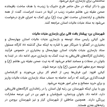
ساختمانی برای بازسازی حرم می‌شود.
وی با ذکر اینکه در حال حاضر طرح «لبیک یا زینب» با هدف ساخت باقیمانده
صحن عقیله بنی هاشم حضرت زینب در کربلا در دست اجراست، گفت: از همه
عاشقان و ارادتمندان ساحت اهل بیت (ع) برای کمک به اجرای طرح درخواست
می‌شود به ستاد عتبات عالیات استان مراجعه کنند.
شهرستان بن؛ پیشتاز بافت قالی برای بازسازی عتبات عالیات
علی کیانی رئیس ستاد توسعه و بازسازی عتبات عالیات استان چهارمحال و
بختیاری در گفتگو با خبرنگار مهر با اشاره به اینکه سال گذشته ۸۸ کارگاه مسئول
ستاد بازسازی عتبات عالیات استان چهارمحال و بختیاری در خصوص فرآیند
راه‌اندازی کارگاه‌های قالی‌بافی به نیت کمک به بازسازی حرم، ادامه داد: در ابتدا به
بانوان در محلات و مساجد اعلام می‌شود که به نیت صحن عقیله بنی هاشم (ع) و
توسعه حرم مطهر امام حسین (ع) وارد عرصه شوند.
کیانی افزود: این فرش‌ها پس از اتمام کار برش می‌خورند و کارشناسان
قیمت‌گذاری می‌کنند که درآمد حاصله به حساب ستاد بازسازی عتبات عالیات واریز
و برای خرید مصالح و سایر امور هزینه می‌شود.
وی با بیان اینکه شهرستان بن رتبه اول استان را در راه‌اندازی کارگاه‌های قالی‌بافی
دارد، ادامه داد: بانوان وردنجان، شبخ‌شبان و شهر بن در این عرصه مشارکت
پررنگی دارند. همچنین مناطقی از شهرستان کیار و نیز شهرستان بروجن در
رتبه‌های بعدی هستند.