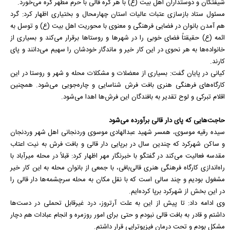
شیفتگان و دوستداران اهل بیت (ع) با هر گره قالی با حرم مطهر گره می‌خورد.
مسئول ستاد بازسازی عتبات عالیات استان چهارمحال و بختیاری اظهار کرد: گرد
هم آمدن بانوان در فضایی فرهنگی و معنوی با محوریت اهل بیت (ع) و توسل به
ائمه (ع) حقیقتاً فضای خوبی را در شهر‌ها و روستا‌ها برقرار می‌کند و بسیاری از
خانواده‌ها به هر نحوی در این کار خیر و ماندگار خودشان را سهیم می‌دانند و پای
کارند.
کیانی در پایان گفت: بسیاری از معضلات و مشکلات محله و شهر و روستا در این
کارگاه‌های فرهنگی هنری بافت فرش شناسایی و چاره‌جویی می‌شود. همچنین
اقلام تبرکی و لوح تقدیر به بافندگان این فرش‌ها اهدا می‌شود.
حاجت‌هایی که پای دار قالی برآورده می‌شود
سیده رقیه موسوی، همسر شهید عبدالهادی موسوی وردنجانی اهل شهر وردنجان
و ساکن شهرکرد که چندین سال در برپایی دار قالی و بافت فرش به نیت اعتاب
مقدسه فعالیت می‌کند در گفتگو با خبرنگار مهر اظهار کرد: قبلاً در محله میرآباد با
راه‌اندازی کارگاه فرهنگی هنری قالی‌بافی، با جمعی از بانوان محله به این کار خیر
مشغول بودیم و چند سالی است که با نقل مکان به محله سرچشمه‌ها دار قالی را
در این بخش از شهرکرد برپا کرده‌ایم.
وی ادامه داد: تا پیش از این به علت آرتروز، درد غیرقابل تحملی در دست‌ها
داشتم و قادر به بافت قالی نبودم و حتی برای امور روزمره و انجام عبادات هم دچار
مشکل بودم و تحت درمان فیزیوتراپی قرار داشتم.