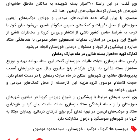
وی گفت: در این راستا ۳۰۰هزار بسته شوینده به ساکنان مناطق حاشیه‌ای
شهر‌های خوزستان توسط موکب‌های اربعین اهدا شد.
موسوی با بیان اینکه همه فعالیت‌های مردمی و جهادی موکب‌های اربعین
خوزستان از محل نذورات و کمک‌های خیرین نیکوکار تامین می‌شود بیان کرد: با
توجه به شرایط خاص کشور ناشی از انتشار ویروس کرونا و مخاطرات ناشی از
شیوع این ویروس در استان، عملیات ضدعفونی معابر عمومی با هماهنگی ستاد
مبارزه و پیشگیری از کرونا و مسئولان درمانی خوزستان انجام می‌شود.
تدارک تهیه ۱۰۰هزار بسته غذایی در ماه مبارک رمضان
رئیس ستاد بازسازی عتبات عالیات خوزستان گفت: این ستاد برنامه تهیه و توزیع
۱۰۰هزار بسته غذایی به ارزش هرکدام پنج میلیون ریال بین خانوار‌های آسیب
پذیرومناطق حاشیه‌ای شهر‌های استان در ماه مبارک رمضان را در دست اقدام دارد.
حجت الاسلام موسوی افزود:هزینه این کارحسنه از محل کمک‌های مردمی و
خیرین خواهد بود.
وی نصب بنر‌های مرتبط با پیشگیری از شیوع ویروس کرونا در میادین شهر‌های
خوزستان را از جمله فرهنگی ستاد بازسازی عتبات عالیات بیان کرد و افزود:این
ستاد و موکب‌های اربعین در تهیه غذای گرم برای کارکنان درمانی، بیماران مبتلا به
کرونا در شهر‌های سوسنگرد و دزفول مشارکت دارد.
برچسب ها:
کرونا
،
موکب
،
خوزستان
،
سیدمحمود موسوی