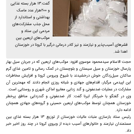
گفت:۱۳ هزار بسته غذایی
و ۲۰۰هزار عدد ماسک
بهداشتی و استاندارد از
محل جذب مشارکت‌های
مردمی این ستاد و
موکب‌های اربعین بین
قشرهای آسیب‌پذیر و نیازمند و نیز کادر درمانی درگیر با کرونا در خوزستان
اهدا شد.
حجت الاسلام سیدمحمود موسوی افزود: موکب‌های اربعین که در جریان سیل بهار
پارسال خوزستان و سیل سیستان و بلوچستان در کمک رسانی و تامین غذای گرم
ساکنان سیل‌زدگان خوش درخشیدند با شیوع ویروس کرونا و افزایش مخاطرات
این اپیدمی مرگبار، اقدام‌های جهادی و شبانه روزی انجام دادند که مهمترین آن
مشارکت در عملیات ضدعفونی و گند زدایی معابرو اماکن شهری و روستایی است.
وی در گفتگو با خبرنگار ایرنا گفت: کار ضدعفونی و گندزدایی مناطق پرخطر
خوزستان همچنان توسط موکب‌های اربعین حسینی و گروه‌های جهادی همچنان
ادامه دارد.
رئیس ستاد بازسازی عتبات عالیات خوزستان از توزیع ۱۳ هزار بسته غذای بین
مستمندان نیازمند و خانوار‌های آسیب دیده از ویروی کرونا در چند روز اخیر خبر
داد.