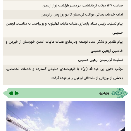
فعالیت ۱۳۷ موکب کرمانشاهی در مسیر بازگشت زوار اربعین
ادامه خدمات رسانی مواکب کردستان تا دو روز پس از اربعین
پیام تسلیت رئیس ستاد بازسازی عتبات عالیات کهگیلویه و بویراحمد به مناسبت اربعین
حسینی
پیام تقدیر و تشکر ستاد توسعه وبازسازی عتبات عالیات استان خوزستان از خیرین و
خادمین اربعین حسینی
تسلیت فرارسیدن اربعین حسینی
موکب «عون بن عبدالله (ع)» با ظرفیت‌های عملیاتی گسترده و خدمات تخصصی،
بخشی از میزبانی از مشتاقان اربعین را بر عهده گرفت
ویدیو