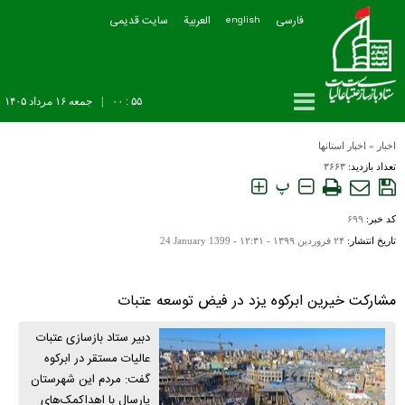
فارسی
العربیة
سایت قدیمی
english
۵۵ : ۰۰
|
جمعه ۱۶ مرداد ۱۴۰۵
اخبار
»
اخبار استانها
تعداد بازدید:
۳۶۶۳
پ
کد خبر:
۶۹۹
تاریخ انتشار:
۲۴ فروردين ۱۳۹۹ - ۱۲:۳۱ -
24 January 1399
مشارکت خیرین ابرکوه یزد در فیض توسعه عتبات
دبیر ستاد بازسازی عتبات
عالیات مستقر در ابرکوه
گفت: مردم این شهرستان
پارسال با اهداکمک‌های