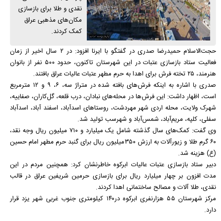
نقدی و طلا برای بازسازی
مکان‌های مذهبی عراق
کمک کردند.
حجت‌الاسلام حمیدرضا صدری در گفتگو با ایرنا افزود: در ۲ سال اخیر از زمان
فعالیت ستاد بازسازی عتبات در این شهرستان تاکنون، حدود ۵۰۰ نفر از بانوان
هنرمند، ۲۵ تخته فرش برای اهدا به حرم مطهر عتبات عالیات عراق بافتند.
صدری با اشاره به اینکه فرش‌های بافته شده در متراژ سه، ۶، ۹ و ۱۲ مترمربع
است، اظهار داشت: این فرش‌ها در محله‌های نبادان، درب قلعه، گل‌کاران، صفاییه،
شهرک ولایت، محله اردی شهر مهردشت، روستا‌های اسدآباد، اسفند آباد، اسدآباد
سفلی، کلپه، مریم‌آباد، شمس‌آباد و شهرسب تولید شد.
وی گفت: کمک‌های سال گذشته شامل یک میلیارد و ۷۱۰ میلیون ریال وجه نقد،
۶۰ گرم طلا و زیورآلات به ارزش ۳۵۰میلیون ریال برای گنبد حرم مطهر امام حسین
(ع) هزینه شد.
دبیر ستاد بازسازی عتبات عالیات ابرکوه خاطرنشان کرد: همچنین مردم در این
مدت افزون بر چهار میلیارد ریال برای بازسازی حرمین شریفین عراق در قالب
نقدی، طلا آلات و مصالح ساختمانی اهدا کردند.
مرکز شهرستان ۵۵ هزارنفری ابرکوه در۱۴۰ کیلومتری جنوب غربی شهر یزد قرار
دارد.