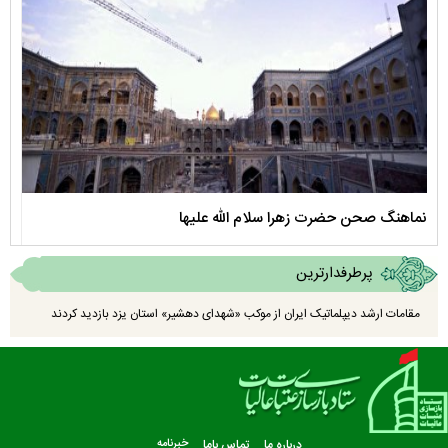
مستند بلند - تارعشق، پود ارادت - قسمت دوم
پرطرفدارترین
مقامات ارشد دیپلماتیک ایران از موکب «شهدای دهشیر» استان یزد بازدید کردند
درباره ما
تماس باما
خبرنامه