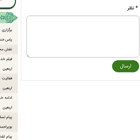
* نظر
برگزاری
پاس خدما
نقش محور
فیلم خدم
اربعین
اربعین
ادامه خ
اربعین
پیام تسل
بویراحمد
پیام تقد