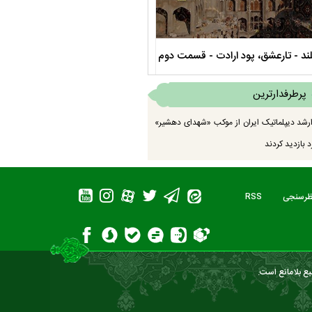
ند - تارعشق، پود ارادت - قسمت دوم
نماهنگ صحن حضرت زهرا سلام الله عل
پرطرفدارترین
رشد دیپلماتیک ایران از موکب «شهدای دهشیر»
 بازدید کردند
ظرسنجی
RSS
بع بلامانع است.