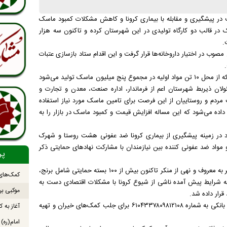
رکت در پیشگیری و مقابله با بیماری کرونا و کاهش مشکلات کمبود ماسک
سک در قالب دو کارگاه تولیدی در این شهرستان کرده و تاکنون سه هزار
.
ید و با نرخ مصوب در اختیار داروخانه‌ها قرار گرفت و این اقدام ستاد بازسازی عتبات
جانشین رئیس ستاد بازسازی عتبات عالیات مستقر در گناباد با اشاره به اینکه از محل ۱۰ تن مواد اولیه در مجموع پنج میلیون ماسک تولید می‌شود
ر ماسک تولید شده از مسئولان ذیربط شهرستان اعم از فرماندار، اداره صنعت، معدن و تجارت و
ردم و روستاییان از این فرصت برای تامین ماسک مورد نیاز استفاده
اده می‌شود که این مساله افزایش قیمت و کمبود ماسک در بازار را به
ناباد در زمینه پیشگیری از بیماری کرونا ضد عفونی هشت روستا و شهرک
سته بهداشتی شامل ماسک و مواد ضد عفونی کننده بین نیازمندان با مشارکت نهاد‌های حمایتی ذکر
پر
وی اظهار داشت: با مشارکت ستاد بازسازی عتبات عالیات و ستاد احیای امر به معروف و نهی از منکر تاکنون بیش از ۱۰۰ بسته حمایتی شامل برنج،
کمک‌های 
سطه شرایط پیش آمده ناشی از شیوع کرونا با مشکلات اقتصادی دست به
موکبی بر
رار داده شد.
جانشین رئیس ستاد بازسازی عتبات عالیات مستقر در گناباد گفت: حسابی بانکی به شماره ۶۱۰۴۳۳۷۸۰۹۸۱۲۱۰۸ برای جلب کمک‌های خیران و تهیه
آغاز به ک
امام(ره)