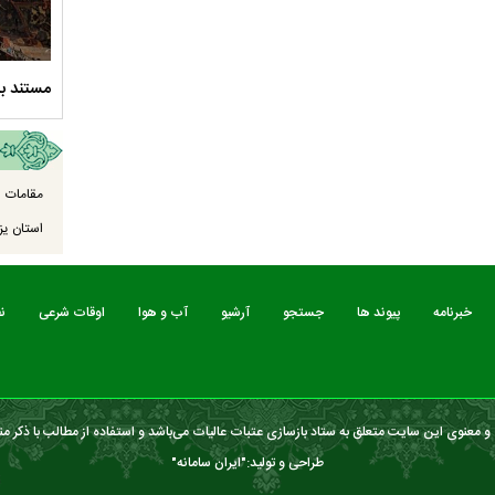
ود ارادت - قسمت دوم
نماهنگ صحن حضرت زهرا سلام الله علیها
مستند بل
مقامات ا
استان یزد
خبرنامه
پیوند ها
جستجو
آرشیو
آب و هوا
اوقات شرعی
ن
 معنوی این سایت متعلق به ستاد بازسازی عتبات عالیات می‌باشد و استفاده از مطالب با ذکر من
طراحی و تولید:"
ایران سامانه
"