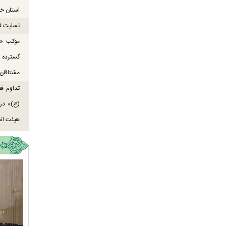
استان خو
تسلیت ف
موکب «ع
گسترده
مشتاقان 
تداوم ف
هیئت انص