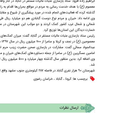
ابراهیم زاده افزود: ستاد بازسازی عتبات عالیات مستقر در گناباد در کنا
معصوم (ع) با هدف خدمت رسانی به مردم در مواقع بحران‌ها اقدام به را
گذشته کرده که فعالیت‌های انجام شده در مورد پیشگیری از شیوع و مقابله 
وی ادامه داد: خیران و مردم نوع دوست گنابادی هم دو میلیارد ریال 
شمالی و شمال غرب کشور کمک کردند و دو موکب این شهرستان در مناط
خسارت دیدگان این استان‌ها توزیع کرد.
رئیس ستاد بازسازی عتبات عالیات مستقر در گناباد گفت: میزان کمک‌های
معصومین (ع) در نجف و کربلا و سامرا از ۷۰۰ میلیون ریال در سال ۱۳۹۷ به بیش از یک میلیارد ریال در سال گذشته افزایش یافت.
عبدالجواد سمائی گفت: مشارکت در بازسازی صحن حضرت زینب حرم 
امامین عسگریین (ع) در سامرا از جمله دستاورد‌های کمک‌های خیران و مرد
وی اضافه کرد: بدین منظ
شد.
شهرستان ۹۰ هزار نفری گناباد در فاصله ۲۸۷ کیلومتری جنوب مشهد واقع است.
برچسب ها:
کرونا
،
گناباد
،
خراسان رضوی
ارسال نظرات