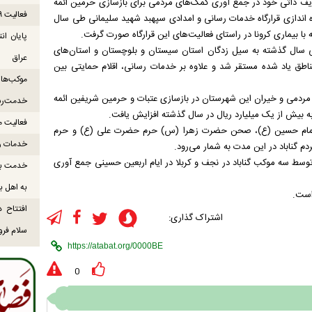
ر وظایف ذاتی خود در جمع آوری کمک‌های مردمی برای بازسازی حرمین ائمه
فعالیت ۹ موکب بندرلنگه در مسیر زائران اربعین
ه اندازی قرارگاه خدمات رسانی و امدادی سپهبد شهید سلیمانی طی سال
با بیماری کرونا در راستای فعالیت‌های این قرارگاه صورت گرفت.
طی سال گذشته به سیل زدگان استان سیستان و بلوچستان و استان‌های
عراق
ق یاد شده مستقر شد و علاوه بر خدمات رسانی، اقلام حمایتی بین
 مردمی و خیران این شهرستان در بازسازی عتبات و حرمین شریفین ائمه
خدمت‌رس
فعالیت موکب میناب ۸
امام حسین (ع)، صحن حضرت زهرا (س) حرم حضرت علی (ع) و حرم
خدمات رس
م گناباد در این مدت به شمار می‌رود.
ور سال گذشته چهار میلیارد و ۵۰۰ میلیون ریال توسط سه موکب گناباد در نجف و کربلا در ایام اربعین حسینی جمع آوری
خدمت به 
به اهل ب
افتتاح د
اشتراک گذاری:
سلام فرود
0