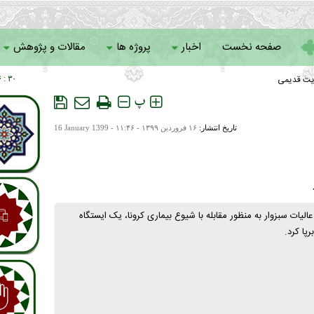
صفحه نخست
اخبار
پروژه ها
مقالات و پژوهش
یت قدیمی
۳۰ : ۰۶
سامانه خادمان
پ
تاریخ انتشار:
۱۶ فروردين ۱۳۹۹ - ۱۱:۴۶ -
16 January 1399
الیات سبزوار به منظور مقابله با شیوع بیماری کرونا، یک ایستگاه
پا کرد.