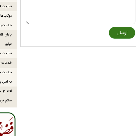
فعالیت ۹ موکب بندرلنگه در مسیر زائران اربعین
خدمت‌رس
عراق
فعالیت موکب میناب ۸
خدمات رس
خدمت به 
به اهل ب
افتتاح د
سلام فرود