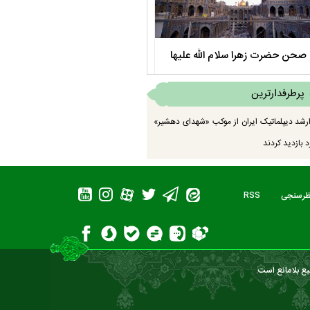
صحن حضرت زهرا سلام الله علیها
مستند بلند - تارعشق، پود ارادت - قس
پرطرفدارترین
رشد دیپلماتیک ایران از موکب «شهدای دهشیر»
 بازدید کردند
ظرسنجی
RSS
بع بلامانع است.