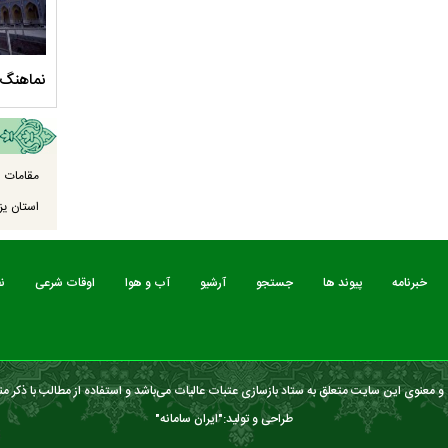
سلام الله علیها
مستند بلند - تارعشق، پود ارادت - قسمت دوم
نماهنگ 
مقامات ا
استان یزد
خبرنامه
پیوند ها
جستجو
آرشیو
آب و هوا
اوقات شرعی
ن
 معنوی این سایت متعلق به ستاد بازسازی عتبات عالیات می‌باشد و استفاده از مطالب با ذکر من
طراحی و تولید:"
ایران سامانه
"