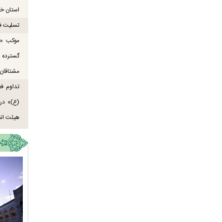
استان خو
تسلیت ف
موکب «ع
گسترده
مشتاقان 
تداوم ف
هیئت انص