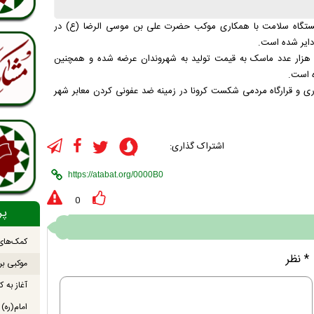
ن ایستگاه سلامت با همکاری موکب حضرت علی بن موسی الرضا (ع) در
دایر شده است.
لی اکبر دلبری افزود: از طریق این ایستگاه سلامت تاکنون بیش از ۱۶ هزار عدد ماسک به قیمت تولید به شهروندان عرضه شده و همچنین
ه است.
اری و قرارگاه مردمی شکست کرونا در زمینه ضد عفونی کردن معابر شهر
اشتراک گذاری:
0
پر
کمک‌های 
* نظر
موکبی بر
آغاز به ک
امام(ره)