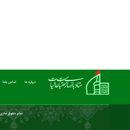
مستند بلند - تارعشق، پود ارادت - قسمت دوم
نماهنگ صحن حضرت زهرا 
درباره ما
تماس باما
تمام حقوق مادی و
درباره ما
تماس باما
خبرنامه