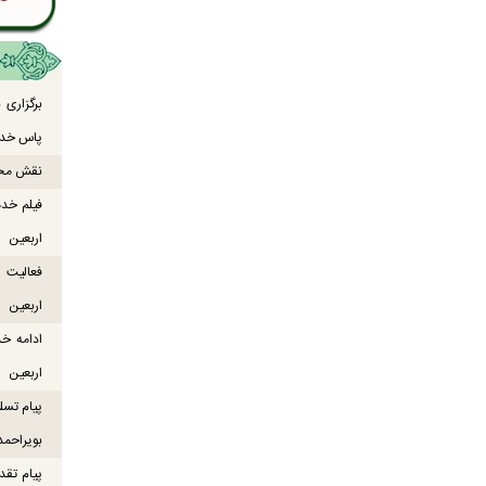
برگزاری
پاس خدما
نقش محور
فیلم خدم
اربعین
اربعین
ادامه خ
اربعین
پیام تسل
بویراحمد
پیام تقد