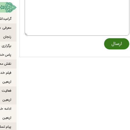
گرامیداش
معرفی س
زنجان
برگزاری
پاس خدما
نقش محور
فیلم خدم
اربعین
اربعین
ادامه خ
اربعین
پیام تسل