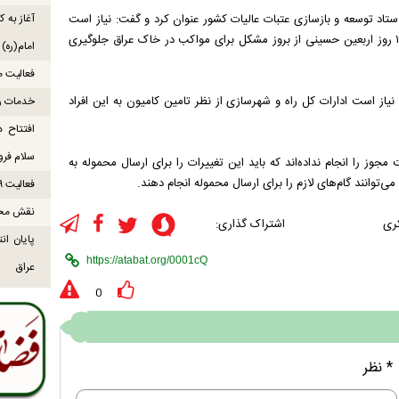
آغاز به ک
 ستاد توسعه و بازسازی عتبات عالیات کشور عنوان کرد و گفت: نیاز است
سوخت و کپسول مورد نیاز موکب‌ها در داخل استان‌ها تهیه شود تا در ۱۰ روز اربعین حسینی از بروز مشکل برای مواکب در خاک عراق جلوگیری
امام(ره)
فعالیت موکب میناب ۸
 نیاز است ادارات کل راه و شهرسازی از نظر تامین کامیون به این افراد
خدمات رس
افتتاح د
سلام فرود
 دریافت مجوز را انجام نداده‌اند که باید این تغییرات را برای ارسال محموله به
فعالیت ۹ موکب بندرلنگه در مسیر زائران اربعین
نقش محور
ری
اشتراک گذاری:
عراق
0
* نظر