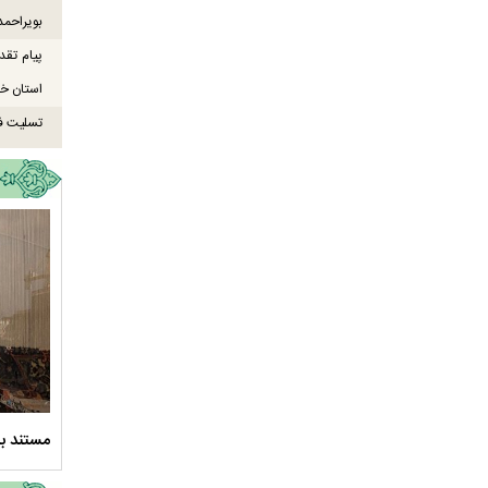
بویراحمد
پیام تقد
استان خو
تسلیت ف
سلام الله علیها
مستند بلند - تارعشق، پود ارادت - قسمت دوم
نماهنگ 