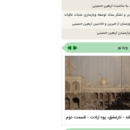
 به مناسبت اربعین حسینی
یر و تشکر ستاد توسعه وبازسازی عتبات عالیات
زستان از خیرین و خادمین اربعین حسینی
رارسیدن اربعین حسینی
ویدیو
صحن حضرت زهرا سلام الله علیها
مستند بلند - تارعشق، پود ارادت - قس