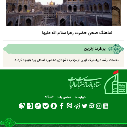
نماهنگ صحن حضرت زهرا سلام الله علیها
مستن
پرطرفدارترین
مقامات ارشد دیپلماتیک ایران از موکب «شهدای دهشیر» استان یزد بازدید کردند
درباره ما
تماس باما
خبرنامه