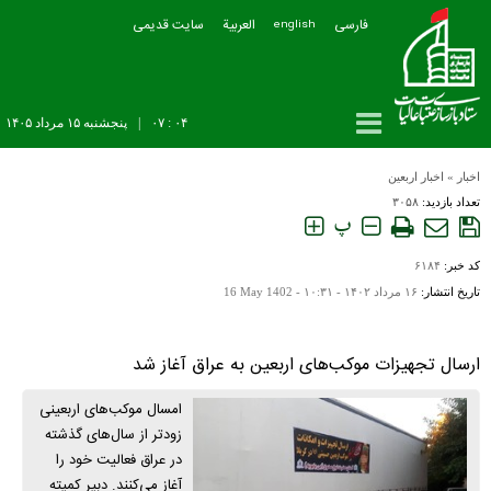
فارسی
العربیة
سایت قدیمی
english
۰۴ : ۰۷
|
پنجشنبه ۱۵ مرداد ۱۴۰۵
اخبار
»
اخبار اربعین
تعداد بازدید:
۳۰۵۸
پ
کد خبر:
۶۱۸۴
تاریخ انتشار:
۱۶ مرداد ۱۴۰۲ - ۱۰:۳۱ -
16 May 1402
ارسال تجهیزات موکب‌های اربعین به عراق آغاز شد
امسال موکب‌های اربعینی
زودتر از سال‌های گذشته
در عراق فعالیت خود را
آغاز می‌کنند. دبیر کمیته