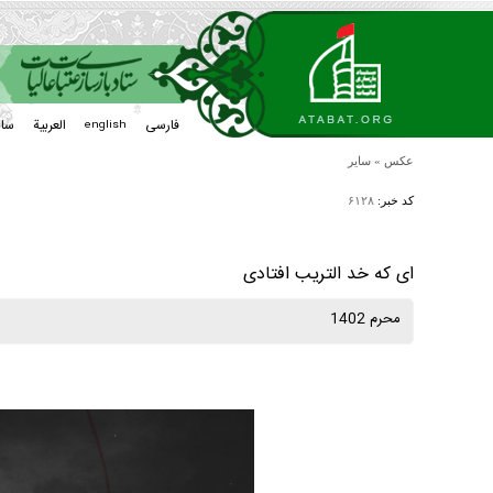
فارسی
العربیة
سا
english
عکس
»
سایر
کد خبر:
۶۱۲۸
ای كه خد التريب افتادی
محرم 1402