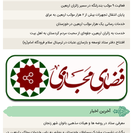
فعالیت ۹ موکب بندرلنگه در مسیر زائران اربعین
پایان انتقال تجهیزات بیش از ۲ هزار موکب اربعین به عراق
خدمات رسانی یک هزار موکب اربعین در خوزستان
خدمت به زائران اربعین، جلوه‌ای از محبت مردم کردستان به اهل بیت
افتتاح دفتر ستاد توسعه و بازسازی عتبات در ترمینال سلام فرودگاه امام(ره)
آخرین اخبار
معرفی ستاد در روضه ها و هیئات مذهبی بانوان شهر زنجان
برگزاری نشست مشترک مسئولان خوزستان و بوشهر به پاس خدمات مواکب اربعین در