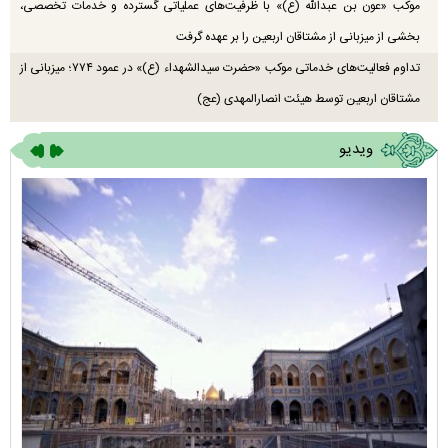
موکب «عون بن عبدالله (ع)» با ظرفیت‌های عملیاتی گسترده و خدمات تخصصی،
بخشی از میزبانی از مشتاقان اربعین را بر عهده گرفت
تداوم فعالیت‌های خدماتی موکب «حضرت سیدالشهداء (ع)» در عمود ۷۷۴؛ میزبانی از
مشتاقان اربعین توسط هیئت انصارالمهدی (عج)
ویدیو