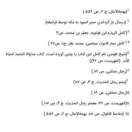
1
(بهجةالآمال، ج ۲، ص ۵۵۹.)
2
(درسال باز گرداندن حجر السود به مکه توسط قرامطه)
3
(کامل الزیاره،ابن قولویه، جعفر بن محمد، ص۴
4 (
کامل بحار الانوار، مجلسی، محمد باقر، ج۱، ص۲۷.)
5
(شیخ طوسى نام کامل این کتاب را چنین آورده است: کتاب مداواة الجسد لحیاة
الأبد. (الفهرست، ص ۴۲))
6
(رجال نجاشى، ص ۸۹.)
7
(عجم رجال الحدیث، ج ۴، ص ۱۰۷)
(رجال نجاشى، ص ۸۹.)
8
(الفهرست، ص ۴۲؛ معجم رجال الحدیث، ج ۴، ص ۱۰۷.)
9
(خلاصة الاقوال، ص ۸۸؛ بهجةالآمال، ج ۲، ص ۵۵۹.)
10