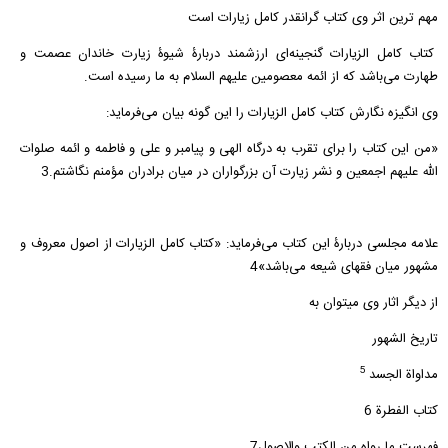
مهم ترین اثر وی کتاب گرانقدر کامل زیارات است
كتاب كامل الزيارات گنجينه‌اى ارزشمند دربارۀ شيوۀ زیارت خاندان عصمت و
طهارت مى‌باشد كه از ائمه معصومين عليهم السلام به ما رسيده است.
وى انگيزه نگارش كتاب كامل الزيارات را اين گونه بيان مى‌فرمايد:
«من اين كتاب را براى تقرب به درگاه الهى و پیامبر و علی و فاطمه و ائمه صلوات
الله عليهم اجمعين و نشر زيارت آن بزرگواران در ميان برادران مؤمنم نگاشتم.3
علامه مجلسی دربارۀ اين كتاب مى‌فرمايد: «كتاب كامل الزيارات از اصول معروف و
مشهور ميان فقهاى شيعه مى‌باشد»4
از دیگر اثار وی میتوان به
تاریخ الشهور
5
مداواة الجسد‌
کتاب الفطرة 6
فهرست ما رواه من الکتب والاصول7