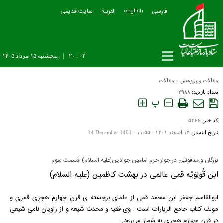
فارسی
العربیة
سایت قدیمی
english
۰۲ : ۲۰
|
پنجشنبه ۱۵ مرداد ۱۴۰۵
مقالات و پژوهش
»
مقالات
تعداد بازدید:
۲۹۸۸
پ
کد خبر:
۵۴۶۶
تاریخ انتشار:
۱۴ اسفند ۱۴۰۱ - ۱۱:۵۵ -
14 December 1401
بزرگان و مدفونین در جوار حرم امامین جوادین(علیه السلام)-قسمت سوم
ابن قُولِوَیْه قمی عالمی در بهشت کاظمین (علیه السلام)
ابوالقاسم جعفر ابن محمد قمی از علمای برجسته ی قرن چهارم هجری قمری و
مولف کتاب جامع الزیارات است . وی فقیه و محدث شیعه و از راویان نامی شیعی
در قرن چهارم هجری به شمار می‌رود.