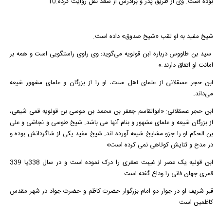
بوده است. وى از طریق پدر و برادرش از سعد نقل روایت کرده.10
شیخ مفید به او لقب «شیخ صدوق» داده است.
سید بن طاووس درباره ابن قولویه می‌گوید: وی راوی راستگویی است و همه بر
امانت او اتفاق دارند.»
ابن حجر عسقلانی از علمای اهل سنت، او را از بزرگان و علمای مشهور شیعه
می‌داند.
ابن حجر عسقلانى: «ابوالقاسم جعفر بن محمد بن موسى بن قولویه قمى شیعى،
از بزرگان شیعه و علماى مشهور و بنام آنها مى باشد. شیخ طوسى و نجاشى و على
بن الحکم او را جزو مشایخ شیعه آورده اند. شیخ مفید یکى از شاگردانش بوده و
در مدح و ثنایش کوتاهى نمى کرده است»
ابن قولیه یک عصر از غیبت صغری را درک نموده است و در سال 338یا 339
قمری جهان فانی را وداع گفته است
قبر شریف او در جوار دو امام بزرگوار حضرت کاظم و حضرت جواد در شهر مقدس
کاظمین است