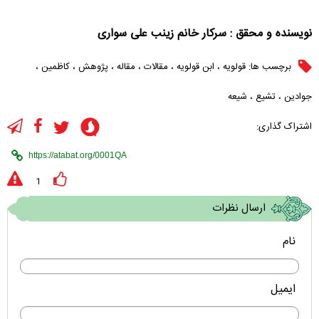
نویسنده و محقق : سرکار خانم زینب علی سواری
برچسب ها:
قولویه
،
ابن قولویه
،
مقالات
،
مقاله
،
پژوهش
،
کاظمین
،
جوادین
،
تشیع
،
شیعه
اشتراک گذاری:
1
ارسال نظرات
نام
ایمیل