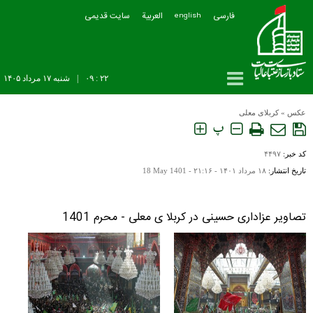
فارسی
العربیة
سایت قدیمی
english
۲۲ : ۰۹
|
شنبه ۱۷ مرداد ۱۴۰۵
عکس
»
کربلای معلی
پ
کد خبر:
۴۴۹۷
تاریخ انتشار:
۱۸ مرداد ۱۴۰۱ - ۲۱:۱۶ -
18 May 1401
تصاویر عزاداری حسینی در کربلا ی معلی - محرم 1401