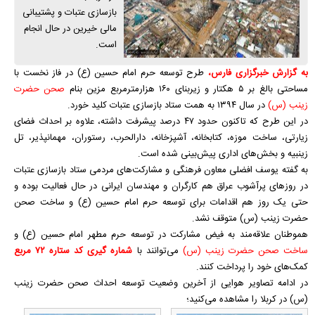
بازسازی عتبات و پشتیبانی
مالی خیرین در حال انجام
است.
به گزارش خبرگزاری فارس،
طرح توسعه حرم امام حسین (ع) در فاز نخست با
مساحتی بالغ بر ۵ هکتار و زیربنای ۱۶۰ هزارمترمربع مزین بنام
صحن حضرت
زینب (س)
در سال ۱۳۹۴ به همت ستاد بازسازی عتبات کلید خورد.
در این طرح که تاکنون حدود ۴۷ درصد پیشرفت داشته، علاوه بر احداث فضای
زیارتی، ساخت موزه، کتابخانه، آشپزخانه، دارالحرب، رستوران، مهمانپذیر، تل
زینبیه و بخش‌های اداری پیش‌بینی شده است.
به گفته یوسف افضلی معاون فرهنگی و مشارکت‌های مردمی ستاد بازسازی عتبات
در روز‌های پرآشوب عراق هم کارگران و مهندسان ایرانی در حال فعالیت بوده و
حتی یک روز هم اقدامات برای توسعه حرم امام حسین (ع) و ساخت صحن
حضرت زینب (س) متوقف نشد.
هموطنان علاقه‌مند به فیض مشارکت در توسعه حرم مطهر امام حسین (ع) و
ساخت صحن حضرت زینب (س)
می‌توانند با
شماره گیری کد ستاره ۷۲ مربع
کمک‌های خود را پرداخت کنند.
در ادامه تصاویر هوایی از آخرین وضعیت توسعه احداث صحن حضرت زینب
(س) در کربلا را مشاهده می‌کنید؛