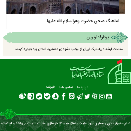
نماهنگ صحن حضرت زهرا سلام الله علیها
مستن
پرطرفدارترین
مقامات ارشد دیپلماتیک ایران از موکب «شهدای دهشیر» استان یزد بازدید کردند
درباره ما
تماس باما
خبرنامه
تمام حقوق مادی و معنوی این سایت متعلق به ستاد بازسازی عتبات عالیات می‌باشد و استفاده