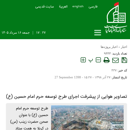
فارسی
العربیة
سایت قدیمی
english
۲۷ : ۱۷
|
جمعه ۱۶ مرداد ۱۴۰۵
اخبار
»
اخبار پروژه‌ها
تعداد بازدید:
۹۳۳۳
پ
کد خبر:
۴۳۷
تاریخ انتشار:
۲۷ آذر ۱۳۹۸ - ۱۵:۲۷ -
27 September 1398
تصاویر هوایی از پیشرفت اجرای طرح توسعه حرم امام حسین (ع)
طرح توسعه حرم امام
حسین (ع) با عنوان
صحن حضرت زینب (س)
در کربلا به همت ستاد