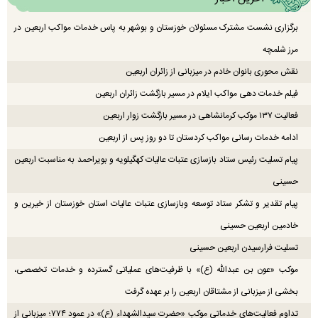
برگزاری نشست مشترک مسئولان خوزستان و بوشهر به پاس خدمات مواکب اربعین در
مرز شلمچه
نقش محوری بانوان خادم در میزبانی از زائران اربعین
فیلم خدمات دهی مواکب ایلام در مسیر بازگشت زائران اربعین
فعالیت ۱۳۷ موکب کرمانشاهی در مسیر بازگشت زوار اربعین
ادامه خدمات رسانی مواکب کردستان تا دو روز پس از اربعین
پیام تسلیت رئیس ستاد بازسازی عتبات عالیات کهگیلویه و بویراحمد به مناسبت اربعین
حسینی
پیام تقدیر و تشکر ستاد توسعه وبازسازی عتبات عالیات استان خوزستان از خیرین و
خادمین اربعین حسینی
تسلیت فرارسیدن اربعین حسینی
موکب «عون بن عبدالله (ع)» با ظرفیت‌های عملیاتی گسترده و خدمات تخصصی،
بخشی از میزبانی از مشتاقان اربعین را بر عهده گرفت
تداوم فعالیت‌های خدماتی موکب «حضرت سیدالشهداء (ع)» در عمود ۷۷۴؛ میزبانی از