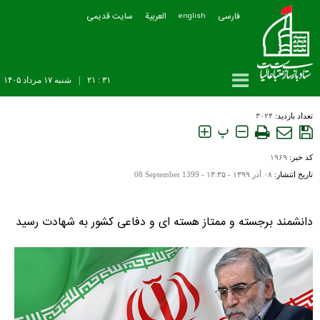
فارسی
العربیة
سایت قدیمی
english
۳۱ : ۲۱
|
شنبه ۱۷ مرداد ۱۴۰۵
تعداد بازدید:
۳۰۲۴
پ
کد خبر:
۱۹۶۹
تاریخ انتشار:
۰۸ آذر ۱۳۹۹ - ۱۳:۳۵ -
08 September 1399
دانشمند برجسته و ممتاز هسته ای و دفاعی کشور به شهادت رسید