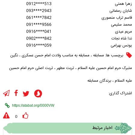
زهرا همتی
0912****513
شایان رمضانی
093****2943
قاسم تراب منصوری
061****7842
محمد سلیمی
091****9566
مریم عیدی
0916****041
ندا شاه نجات
0902****842
یونس بهرامی
0916****059
برچسب ها:
مسابقه
،
مسابقه به مناسب ولادت امام حسن عسکری
،
نگین
متبرک حرم امام حسین علیه السلام
،
تربت مطهر
،
تربت اصلی حرم امام حسین
علیه السلام
،
برندگان مسابقه
اشتراک گذاری:
0
اخبار مرتبط