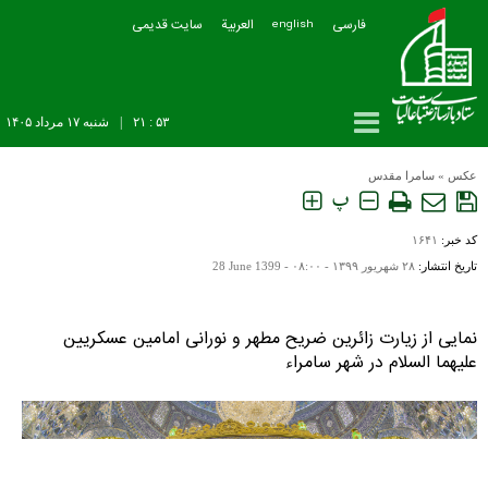
فارسی
العربیة
سایت قدیمی
english
۵۳ : ۲۱
|
شنبه ۱۷ مرداد ۱۴۰۵
عکس
»
سامرا مقدس
پ
کد خبر:
۱۶۴۱
تاریخ انتشار:
۲۸ شهريور ۱۳۹۹ - ۰۸:۰۰ -
28 June 1399
نمایی از زیارت زائرین ضریح مطهر و نورانی امامین عسکریین
علیهما السلام در شهر سامراء