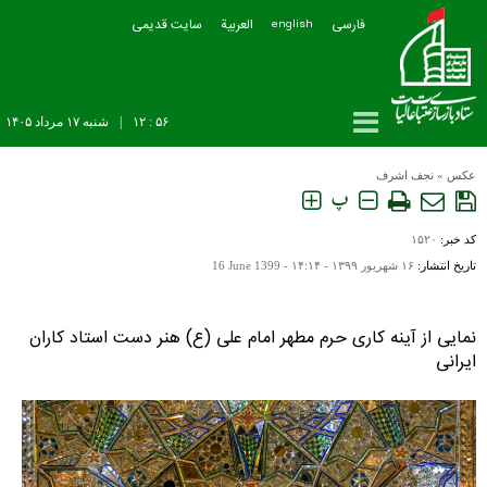
فارسی
العربیة
سایت قدیمی
english
۵۶ : ۱۲
|
شنبه ۱۷ مرداد ۱۴۰۵
عکس
»
نجف اشرف
پ
کد خبر:
۱۵۲۰
تاریخ انتشار:
۱۶ شهريور ۱۳۹۹ - ۱۴:۱۴ -
16 June 1399
نمایی از آینه کاری حرم مطهر امام علی (ع) هنر دست استاد کاران
ایرانی